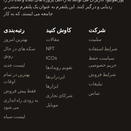
ردیابی و درگیر کنند. این پلتفرم به عنوان یک پلتفرم مبتنی بر
جامعه می ایستد، که به کار
شرکت
کاوش کنید
رتبه‌بندی
سلبیت
مقالات
بهترین امروز
شرایط استفاده
NFT
سکه های در حال
رونق
سیاست حفظ
ICOs
حریم خصوصی
لیست جدید
تقویم رویدادها
شرایط فروش
بهترین در تمام
ایردراپ‌ها
اوقات
تبلیغات
ابزارها
فقط پیش فروش
تماس
شرکای تجاری
به زودی راه اندازی
موبایل
می شود
لیست سیاه