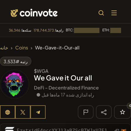
BTC:
ETH:
رای‌ها:
178,744,373
سکه‌ها:
36,346
در حال بارگذاری...
🔥 متداول
We-Gave-it-Our-all
Coins
خانه
#84
LIMOCOIN SWAP
LM
رتبه #3,533
#99
POOPSIE
POOPSIE
$WGA
We Gave it Our all
#1
Algorithmic Trading H
DeFi - Decentralized Finance
#253
● راه اندازی شده 17 ماه‌ها قبل
SmartleCo
SLCT
#1106
PERFI
PEEFITOKEN
🔎 جستجوی
اخیر
FzvtxidE4nccYYJ13aB7ScBTWJxU7E1AUMr2NPWqmoon