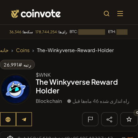
BTC:
ETH:
رای‌ها:
178,744,254
سکه‌ها:
36,346
در حال بارگذاری...
🔥 متداول
The-Winkyverse-Reward-Holder
Coins
خانه
#100
POOPSIE
POOPSIE
رتبه #26,991
#1
Algorithmic Trading H
$WNK
The Winkyverse Reward
#1016
LOVELY EGON
LEGON
Holder
#2058
Sirtoken
SIR
● راه اندازی شده 46 ماه‌ها قبل
Blockchain
#2317
Chase McCoin
CHASE
🔎 جستجوی
اخیر