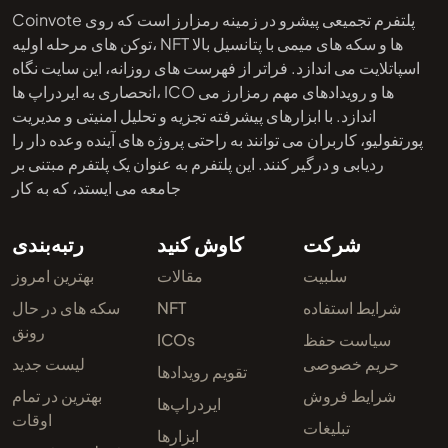
Coinvote پلتفرم تجمیعی پیشرو در زمینه رمزارز است که روی
توکن های مرحله اولیه، NFT ها و سکه های میمی با پتانسیل بالا
اسپاتلایت می اندازد. فراتر از فهرست های روزانه، این سایت نگاه
انحصاری به ایردراپ ها، ICO ها و رویدادهای مهم رمزارز می
اندازد. با ابزارهای پیشرفته تجزیه و تحلیل امنیتی و مدیریت
پورتفولیو، کاربران می توانند به راحتی پروژه های آینده وعده دار را
ردیابی و درگیر کنند. این پلتفرم به عنوان یک پلتفرم مبتنی بر
جامعه می ایستد، که به کار
شرکت
کاوش کنید
رتبه‌بندی
سلبیت
مقالات
بهترین امروز
شرایط استفاده
NFT
سکه های در حال
رونق
سیاست حفظ
ICOs
حریم خصوصی
لیست جدید
تقویم رویدادها
شرایط فروش
بهترین در تمام
ایردراپ‌ها
اوقات
تبلیغات
ابزارها