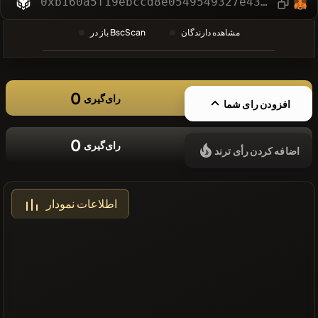
0xb160a5f19ebccd8e0549549327e43ddd1d023526
❌سکه های
مشاهده دارندگان
باز در BscScan
اخیر موجود
نیست
0
رای‌گیری
افزودن رای شما
0
رای‌گیری
اضافه کردن رأی ترند
اطلاعات نمودار