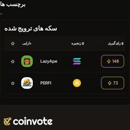
برچسب ها
-
سکه های ترویج شده
رای‌گیری
زنجیره
دارایی
LazyApe
148
PERFI
73