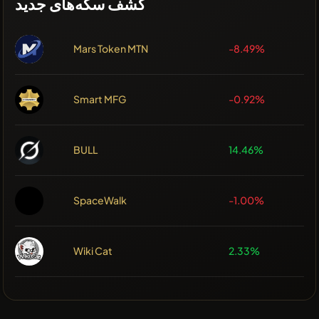
کشف سکه‌های جدید
Mars Token MTN
-8.49%
Smart MFG
-0.92%
BULL
14.46%
SpaceWalk
-1.00%
Wiki Cat
2.33%