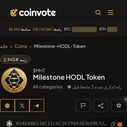
BTC:
ETH:
رای‌ها:
178,742,560
سکه‌ها:
36,346
در حال بارگذاری...
🔥 متداول
Milestone-HODL-Token
Coins
خانه
#144
YellowCatz
YC
رتبه #2,943
#1
Algorithmic Trading H
$MHT
Milestone HODL Token
#102
POOPSIE
POOPSIE
● راه اندازی شده 3 ماه‌ها قبل
All categories
#622
ATH
ATH
#556
Heap of hay
HAY
🔎 جستجوی
اخیر
0x4EA0b53dC11c6C361904383b20E321d1478C37ac