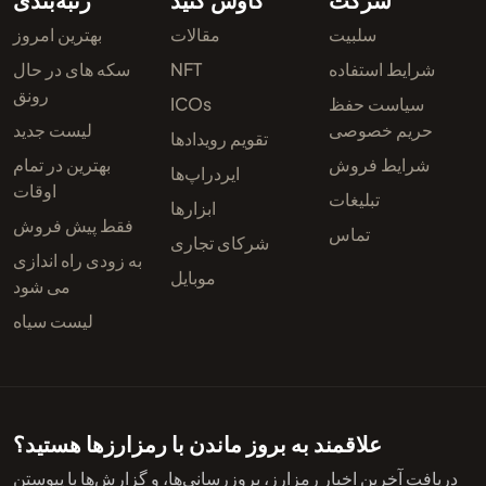
سلبیت
مقالات
بهترین امروز
شرایط استفاده
NFT
سکه های در حال
رونق
سیاست حفظ
ICOs
حریم خصوصی
لیست جدید
تقویم رویدادها
شرایط فروش
بهترین در تمام
ایردراپ‌ها
اوقات
تبلیغات
ابزارها
فقط پیش فروش
تماس
شرکای تجاری
به زودی راه اندازی
موبایل
می شود
لیست سیاه
علاقمند به بروز ماندن با رمزارزها هستید؟
دریافت آخرین اخبار رمزارز، بروزرسانی‌ها، و گزارش‌ها با پیوستن