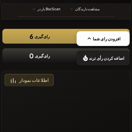
❌سکه های
مشاهده دارندگان
باز در BscScan
اخیر موجود
نیست
6
رای‌گیری
افزودن رای شما
0
رای‌گیری
اضافه کردن رأی ترند
اطلاعات نمودار