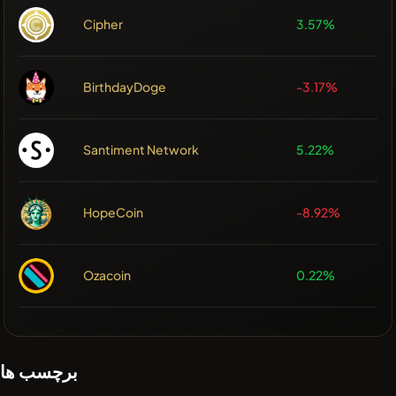
Cipher
3.57%
BirthdayDoge
-3.17%
Santiment Network
5.22%
HopeCoin
-8.92%
Ozacoin
0.22%
برچسب ها