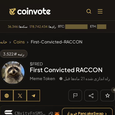
BTC:
ETH:
رای‌ها:
178,742,434
سکه‌ها:
36,346
در حال بارگذاری...
🔥 متداول
First-Convicted-RACCON
Coins
خانه
#1
Algorithmic Trading H
رتبه #3,522
#144
YellowCatz
YC
$FRED
First Convicted RACCON
#1563
BullSync
BULLSYNC
● راه اندازی شده 21 ماه‌ها قبل
Meme Token
#278
FYRA
FYRA
#1015
LOVELY EGON
LEGON
🔎 جستجوی
اخیر
CNvitvFnSM5ed6K28RUNSaAjqqz5tX1rA5HgaBN9pump
خرید از PancakeSwap