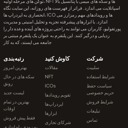
توکن های مرحله اولیه، NFT ها و سکه های میمی با پتانسیل بالا
اسپاتلایت می اندازد. فراتر از فهرست های روزانه، این سایت نگاه
انحصاری به ایردراپ ها، ICO ها و رویدادهای مهم رمزارز می
اندازد. با ابزارهای پیشرفته تجزیه و تحلیل امنیتی و مدیریت
پورتفولیو، کاربران می توانند به راحتی پروژه های آینده وعده دار را
ردیابی و درگیر کنند. این پلتفرم به عنوان یک پلتفرم مبتنی بر
جامعه می ایستد، که به کار
شرکت
کاوش کنید
رتبه‌بندی
سلبیت
مقالات
بهترین امروز
شرایط استفاده
NFT
سکه های در حال
رونق
سیاست حفظ
ICOs
حریم خصوصی
لیست جدید
تقویم رویدادها
شرایط فروش
بهترین در تمام
ایردراپ‌ها
اوقات
تبلیغات
ابزارها
فقط پیش فروش
تماس
شرکای تجاری
به زودی راه اندازی