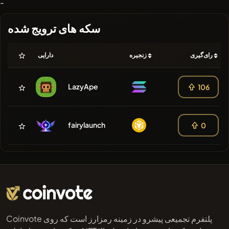
-
سکه های ترویج شده
رای‌گیری
زنجیره
دارایی
LazyApe
106
fairylaunch
0
Coinvote پلتفرم تجمیعی پیشرو در زمینه رمزارز است که روی