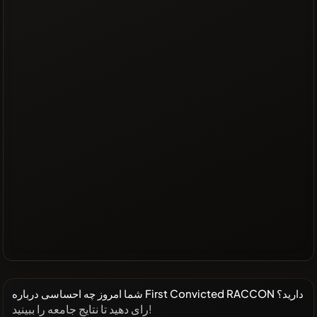
شما امروز چه احساسی درباره First Convicted RACCON دارید؟
رای دهید تا نتایج جامعه را ببینید!