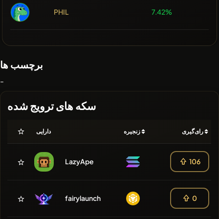
PHIL
7.42%
برچسب ها
-
سکه های ترویج شده
رای‌گیری
زنجیره
دارایی
LazyApe
106
fairylaunch
0