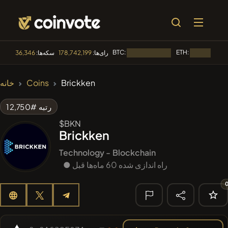
BTC:
ETH:
رای‌ها:
178,742,199
سکه‌ها:
36,346
در حال بارگذاری...
🔥 متداول
Brickken
Coins
خانه
#144
YellowCatz
YC
رتبه #12,750
#1
Algorithmic Trading H
$BKN
Brickken
#3158
KekiusCoin
KEKE
Technology -
Blockchain
#1015
● راه اندازی شده 60 ماه‌ها قبل
LOVELY EGON
LEGON
#2052
Sirtoken
SIR
🔎 جستجوی
اخیر