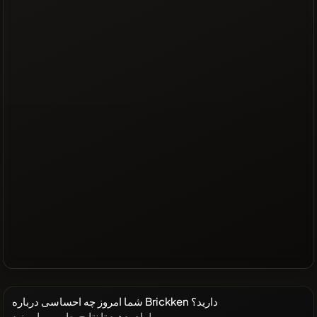
شما امروز چه احساسی درباره Brickken دارید؟
رای دهید تا نتایج جامعه را ببینید!