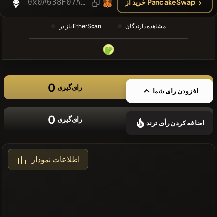
0x0A638F07ACc6969abF392bB009f216D22aDEa36d
خرید از PancakeSwap
❌سکه های
اخیر موجود
مشاهده دارندگان
باز در EtherScan
نیست
0
رای‌گیری
افزودن رای شما
0
رای‌گیری
اضافه کردن رأی ترند
اطلاعات نمودار