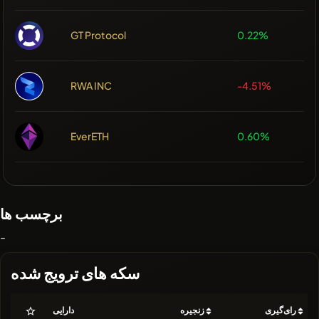
GT Protocol
0.22%
RWA INC
-4.51%
EverETH
0.60%
برچسب ها
-
سکه های ترویج شده
رای‌گیری
زنجیره
دارایی