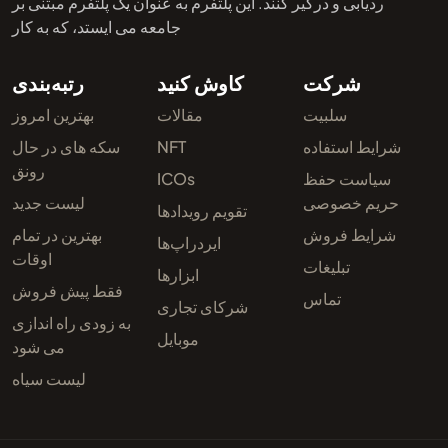
ردیابی و درگیر کنند. این پلتفرم به عنوان یک پلتفرم مبتنی بر
جامعه می ایستد، که به کار
شرکت
کاوش کنید
رتبه‌بندی
سلبیت
مقالات
بهترین امروز
شرایط استفاده
NFT
سکه های در حال
رونق
سیاست حفظ
ICOs
حریم خصوصی
لیست جدید
تقویم رویدادها
شرایط فروش
بهترین در تمام
ایردراپ‌ها
اوقات
تبلیغات
ابزارها
فقط پیش فروش
تماس
شرکای تجاری
به زودی راه اندازی
موبایل
می شود
لیست سیاه