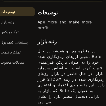
توضیحات
توضیحات
رتبه بازار
Ape More and make more
profit
توکنومیکس
رتبه بازار
پشتیبانی کیف پول
در منظره پویا و همیشه در حال
عملکرد قیمت
Befe
تغییر ارزهای رمزنگاری شده،
مبادلات محبوب
خود را به عنوان بازیکن قدرتمندی
تثبیت کرده است. به اساس سرمایه
بازار، در حال حاضر در بازار ارزهای
رمزنگاری شده در رتبه #
2,103
قرار
دارد. این رتبه بندی اعتماد و اعتقادی
به عنوان یک
Befe
که بازار به
دارایی دیجیتال معتبر دارد را نشان
می دهد.