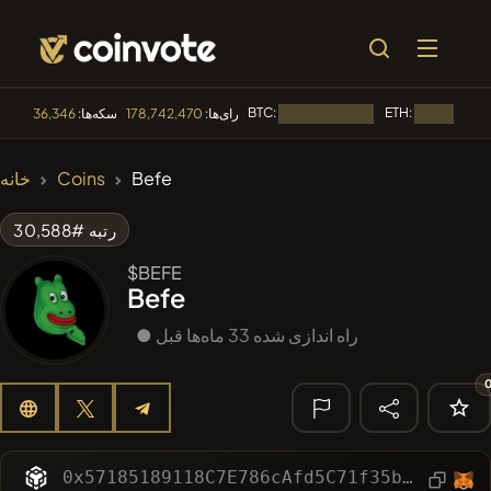
BTC:
ETH:
رای‌ها:
178,742,470
سکه‌ها:
36,346
در حال بارگذاری...
🔥 متداول
Befe
Coins
خانه
#144
YellowCatz
YC
رتبه #30,588
#1
Algorithmic Trading H
$BEFE
Befe
#278
FYRA
FYRA
● راه اندازی شده 33 ماه‌ها قبل
#1325
BullSync
BULLSYNC
#61
Akecoin
ACO
🔎 جستجوی
اخیر
0x57185189118C7E786cAfd5C71f35b16012Fa95aD