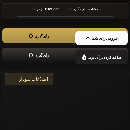
❌سکه های
مشاهده دارندگان
باز در BscScan
اخیر موجود
نیست
0
رای‌گیری
افزودن رای شما
0
رای‌گیری
اضافه کردن رأی ترند
اطلاعات نمودار