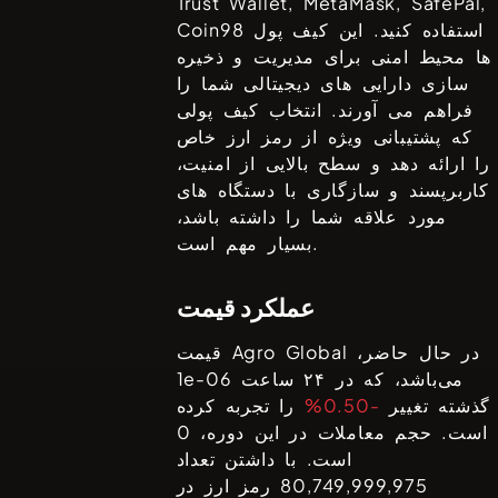
Trust Wallet, MetaMask, SafePal,
استفاده کنید. این کیف پول
Coin98
ها محیط امنی برای مدیریت و ذخیره
سازی دارایی های دیجیتالی شما را
فراهم می آورند. انتخاب کیف پولی
که پشتیبانی ویژه از رمز ارز خاص
را ارائه دهد و سطح بالایی از امنیت،
کاربرپسند و سازگاری با دستگاه های
مورد علاقه شما را داشته باشد،
بسیار مهم است.
عملکرد قیمت
در حال حاضر،
Agro Global
قیمت
می‌باشد، که در ۲۴ ساعت
1e-06
گذشته تغییر
-0.50%
را تجربه کرده
است. حجم معاملات در این دوره،
0
است. با داشتن تعداد
80,749,999,975
رمز ارز در