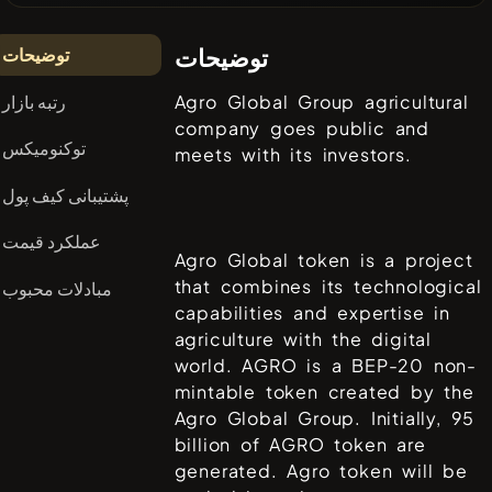
توضیحات
توضیحات
رتبه بازار
Agro Global Group agricultural
company goes public and
توکنومیکس
meets with its investors.
پشتیبانی کیف پول
عملکرد قیمت
Agro Global token is a project
that combines its technological
مبادلات محبوب
capabilities and expertise in
agriculture with the digital
world. AGRO is a BEP-20 non-
mintable token created by the
Agro Global Group. Initially, 95
billion of AGRO token are
generated. Agro token will be