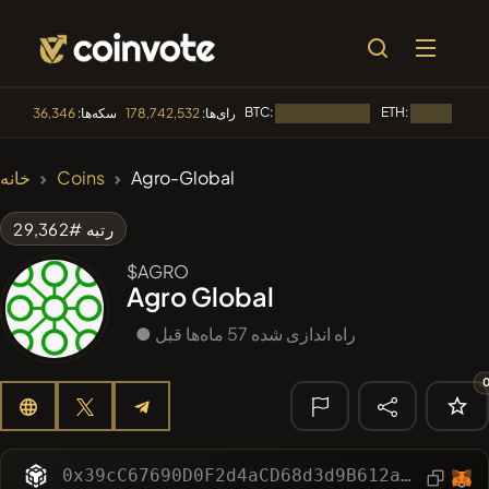
BTC:
ETH:
رای‌ها:
178,742,532
سکه‌ها:
36,346
در حال بارگذاری...
🔥 متداول
Agro-Global
Coins
خانه
#144
YellowCatz
YC
رتبه #29,362
#1
Algorithmic Trading H
$AGRO
Agro Global
#102
POOPSIE
POOPSIE
● راه اندازی شده 57 ماه‌ها قبل
#622
ATH
ATH
#556
Heap of hay
HAY
🔎 جستجوی
اخیر
0x39cC67690D0F2d4aCD68d3d9B612a80D780b84c0