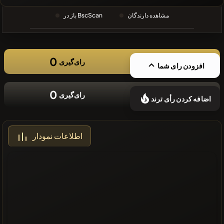
❌سکه های
مشاهده دارندگان
باز در BscScan
اخیر موجود
نیست
0
رای‌گیری
افزودن رای شما
0
رای‌گیری
اضافه کردن رأی ترند
اطلاعات نمودار