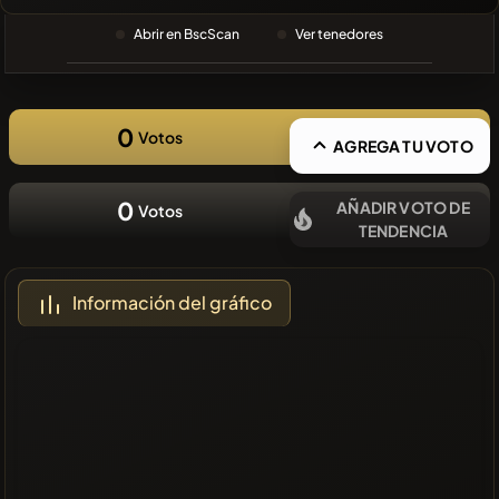
BÚSQUEDA
RECIENTE
Abrir en BscScan
Ver tenedores
❌No hay
monedas
recientes
0
Votos
AGREGA TU VOTO
0
AÑADIR VOTO DE
Votos
TENDENCIA
Información del gráfico