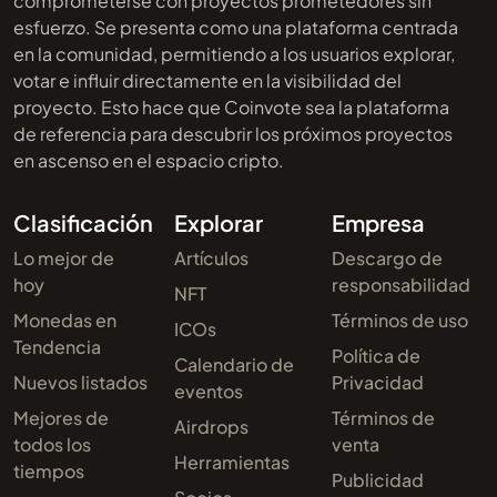
comprometerse con proyectos prometedores sin
esfuerzo. Se presenta como una plataforma centrada
en la comunidad, permitiendo a los usuarios explorar,
votar e influir directamente en la visibilidad del
proyecto. Esto hace que Coinvote sea la plataforma
de referencia para descubrir los próximos proyectos
en ascenso en el espacio cripto.
Clasificación
Explorar
Empresa
Lo mejor de
Artículos
Descargo de
hoy
responsabilidad
NFT
Monedas en
Términos de uso
ICOs
Tendencia
Política de
Calendario de
Nuevos listados
Privacidad
eventos
Mejores de
Términos de
Airdrops
todos los
venta
Herramientas
tiempos
Publicidad