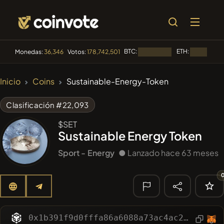
BTC:
ETH:
Monedas:
36,346
Votos:
178,742,501
Cargando...
Cargando...
🔥
Inicio
Coins
Sustainable-Energy-Token
TENDENCIA
#144
YellowCatz
YC
Clasificación #22,093
#1
Algorithmic Trading H
$SET
Sustainable Energy Token
#278
FYRA
FYRA
Sport -
Energy
● Lanzado hace 63 meses
#556
Heap of hay
HAY
#625
ATH
ATH
🔎
0x1b391f9d0fffa86a6088a73ac4ac28d12c9ccfbd