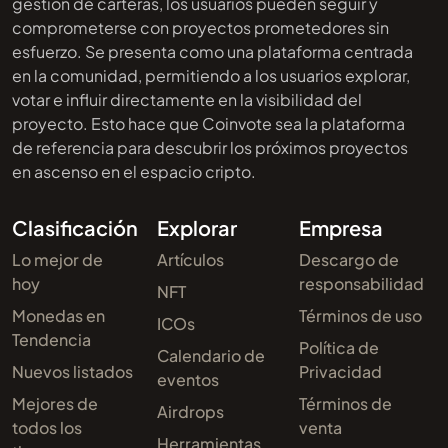
gestión de carteras, los usuarios pueden seguir y
comprometerse con proyectos prometedores sin
esfuerzo. Se presenta como una plataforma centrada
en la comunidad, permitiendo a los usuarios explorar,
votar e influir directamente en la visibilidad del
proyecto. Esto hace que Coinvote sea la plataforma
de referencia para descubrir los próximos proyectos
en ascenso en el espacio cripto.
Clasificación
Explorar
Empresa
Lo mejor de
Artículos
Descargo de
hoy
responsabilidad
NFT
Monedas en
Términos de uso
ICOs
Tendencia
Política de
Calendario de
Nuevos listados
Privacidad
eventos
Mejores de
Términos de
Airdrops
todos los
venta
Herramientas