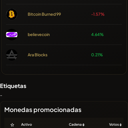
Bitcoin Burned 99
-1.57%
believecoin
4.64%
Ara Blocks
0.21%
Etiquetas
-
Monedas promocionadas
Activo
Cadena
Votos