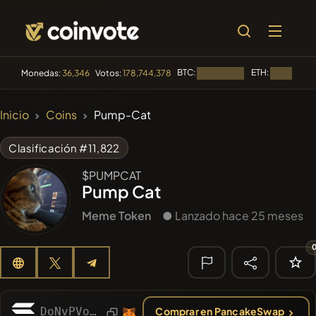
BTC:
ETH:
Monedas:
36,346
Votos:
178,744,378
Cargando...
Cargando..
🔥
Inicio
Coins
Pump-Cat
TENDENCIA
#84
LIMOCOIN SWAP
LM
Clasificación #11,822
#99
POOPSIE
$PUMPCAT
POOPSIE
Pump Cat
#1
Algorithmic Trading H
Meme Token
● Lanzado hace 25 meses
#253
SmartleCo
SLCT
#1106
PERFI
PEEFITOKEN
🔎
DoNvPVo4QrtXAdbj4VdCn6eqSpNjyeYhcLdVMpTZpump
Comprar en PancakeSwap