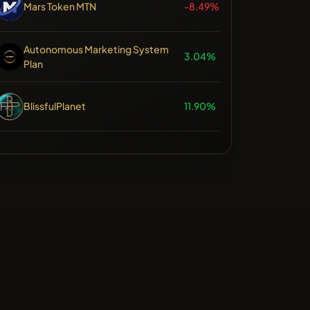
Mars Token MTN
-8.49%
Autonomous Marketing System
3.04%
Plan
BlissfulPlanet
11.90%