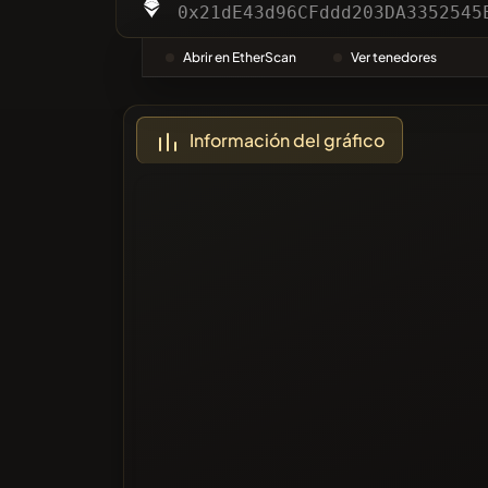
Categor
0x21dE43d96CFddd203DA3352545
Abrir en EtherScan
Ver tenedores
Más vot
Información del gráfico
En la Lis