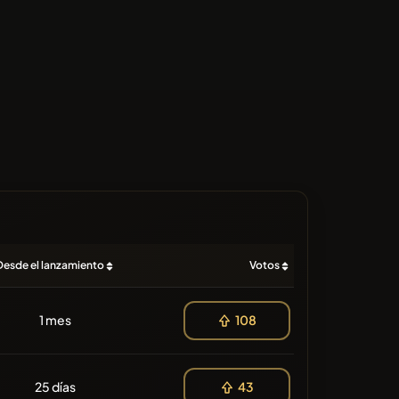
Desde el lanzamiento
Votos
1 mes
108
25 días
43