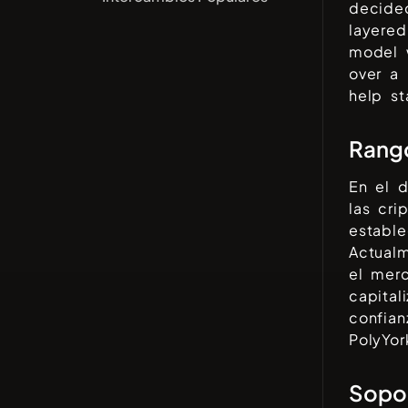
decided
layered
model 
over a 
help st
Rango
En el 
las cr
establ
Actual
el mer
capital
confia
PolyYor
Sopor