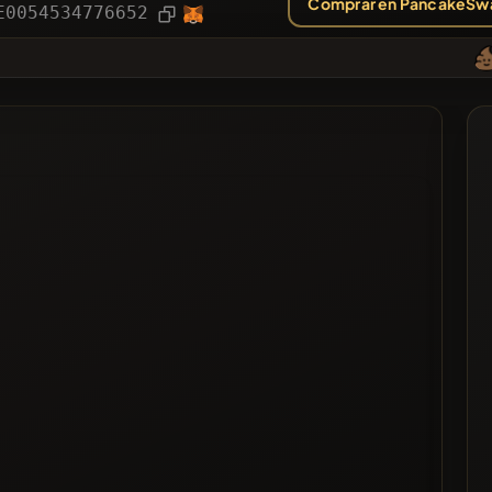
Comprar en PancakeSw
ías
Artículo
E0054534776652
❌No
ado
ta Negra