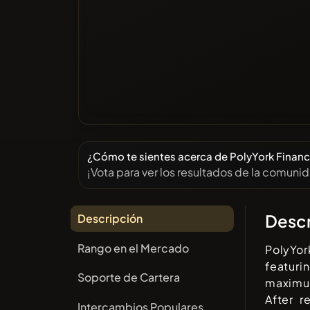
¿Cómo te sientes acerca de PolyYork Finan
¡Vota para ver los resultados de la comuni
Descr
Descripción
Rango en el Mercado
PolyYor
featuri
Soporte de Cartera
maximu
After r
Intercambios Populares