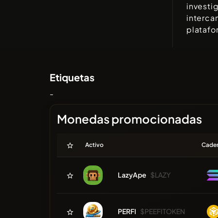
investi
interca
platafo
Etiquetas
-
Monedas promocionadas
Activo
Cade
LazyApe
$LAZY
PERFI
$PEEFITOKEN