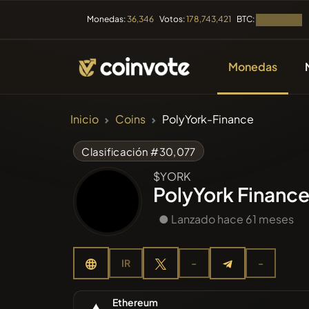
BTC:
Monedas:
36,346
Votos:
178,743,421
Cargando...
Monedas
CRIPTOMONEDAS
Inicio
Coins
PolyYork-Finance
Todas l
Clasificación #30,077
$YORK
Recient
PolyYork Financ
● Lanzado hace 61 meses
Tendenc
IR
-
-
Prevent
Ethereum