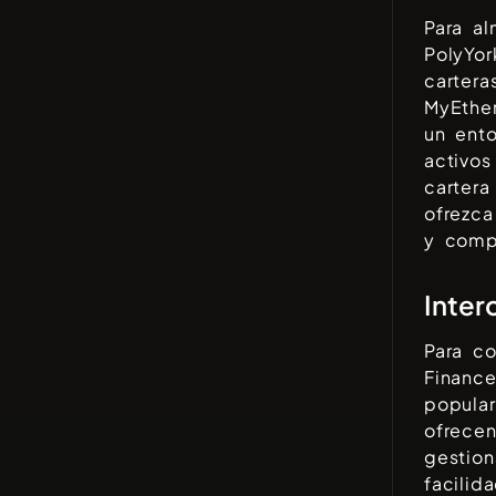
Para a
PolyYor
carter
MyEther
un ento
activos
cartera
ofrezca
y compa
Inter
Para c
Financ
popula
ofrecen
gestion
facilid