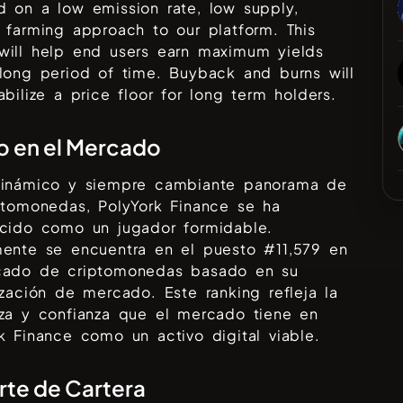
 on a low emission rate, low supply,
 farming approach to our platform. This
will help end users earn maximum yields
long period of time. Buyback and burns will
abilize a price floor for long term holders.
 en el Mercado
dinámico y siempre cambiante panorama de
iptomonedas,
PolyYork Finance
se ha
ecido como un jugador formidable.
mente se encuentra en el puesto #
11,579
en
cado de criptomonedas basado en su
ización de mercado. Este ranking refleja la
nza y confianza que el mercado tiene en
k Finance
como un activo digital viable.
te de Cartera