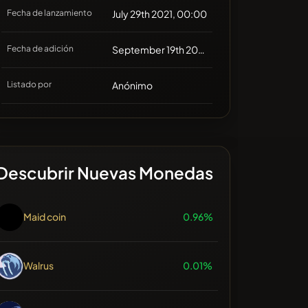
Fecha de lanzamiento
July 29th 2021, 00:00
Fecha de adición
September 19th 2021, 16:00
Listado por
Anónimo
Descubrir Nuevas Monedas
Maid coin
0.96%
Walrus
0.01%