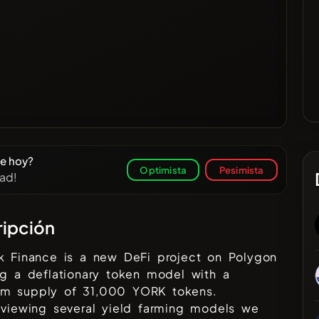
ce hoy?
Optimista
Pesimista
dad!
ipción
k Finance is a new DeFi project on Polygon
ng a deflationary token model with a
m supply of 31,000 YORK tokens.
eviewing several yield farming models we