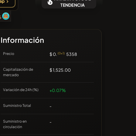
ap
 hay monedas recientes
TENDENCIA
Información
Precio
$ 0.
(0x1)
5358
Capitalización de
$ 1,525.00
mercado
Variación de 24h (%)
+0.07%
Suministro Total
-
Suministro en
-
circulación