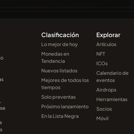
Clasificación
Explorar
Lo mejor de hoy
Artículos
Monedas en
NFT
do
Tendencia
ICOs
Nuevos listados
Calendario de
as
Mejores de todos los
eventos
tiempos
Airdrops
Solo preventas
Herramientas
,
Próximo lanzamiento
rse
Socios
En la Lista Negra
Móvil
a
os