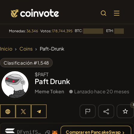
BTC:
ETH:
Monedas:
36,346
Votos:
178,744,395
Cargando...
Cargando..
🔥
Inicio
Coins
Paft-Drunk
TENDENCIA
#1
Algorithmic Trading H
Clasificación #1,548
#3125
KekiusCoin
$PAFT
KEKE
Paft Drunk
#1017
LOVELY EGON
LEGON
Meme Token
● Lanzado hace 20 meses
#2067
Sirtoken
SIR
#2304
Chase McCoin
CHASE
🔎
DFvnifSbXT24zsrAhdmhH744Kzf79LM2deiyg8YVFTyv
Comprar en PancakeSwap