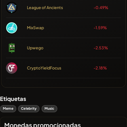
League of Ancients
-0.49%
MixSwap
-1.59%
Upwego
-2.53%
CryptoYieldFocus
-2.18%
Etiquetas
Meme
Celebrity
Music
Monedas promocionadas