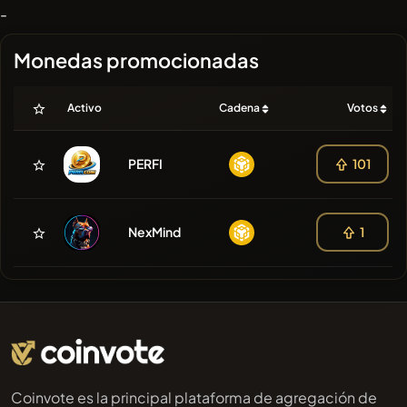
-
Monedas promocionadas
Activo
Cadena
Votos
PERFI
101
NexMind
1
Coinvote es la principal plataforma de agregación de