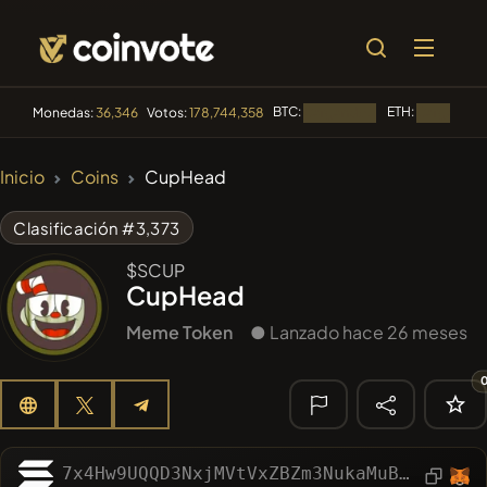
BTC:
ETH:
Monedas:
36,346
Votos:
178,744,358
Cargando...
Cargando..
🔥
Inicio
Coins
CupHead
TENDENCIA
#84
LIMOCOIN SWAP
LM
Clasificación #3,373
#100
POOPSIE
$SCUP
POOPSIE
CupHead
#1
Algorithmic Trading H
Meme Token
● Lanzado hace 26 meses
#253
SmartleCo
SLCT
#1107
PERFI
PEEFITOKEN
🔎
7x4Hw9UQQD3NxjMVtVxZBZm3NukaMuB7GZ32gRMDYeu6