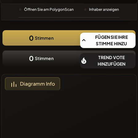
SUCHE
Öffnen Sie am PolygonScan
Inhaber anzeigen
❌Keine
aktuellen
Münzen
0
FÜGEN SIE IHRE
Stimmen
STIMME HINZU
0
TREND VOTE
Stimmen
HINZUFÜGEN
Diagramm Info