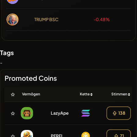
TRUMP BSC
-0.48%
Tags
-
Promoted Coins
Vermögen
Kette
Stimmen
LazyApe
138
PERFI
71