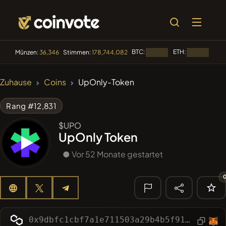
BTC:
ETH:
BNB
Münzen:
36,346
Stimmen:
178,744,082
Laden...
Laden...
🔥 IM TREND
Zuhause
Coins
UpOnly-Token
#3123
KekiusCoin
KEKE
Rang #12,831
#1016
LOVELY EGON
LEGON
$UPO
UpOnly Token
#2059
Sirtoken
SIR
● Vor 52 Monate gestartet
#2303
Chase McCoin
CHASE
#3099
Infinite Money Glitch
IMG
🔎
KÜRZLICHE
0x9dbfc1cbf7a1e711503a29b4b5f9130ebeccac96