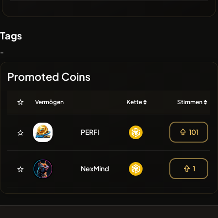
Tags
-
Promoted Coins
Vermögen
Kette
Stimmen
PERFI
101
NexMind
1