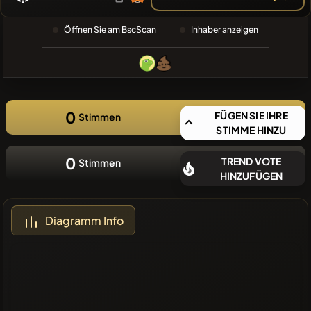
SUCHE
❌Keine
Öffnen Sie am BscScan
Inhaber anzeigen
aktuellen
Münzen
0
FÜGEN SIE IHRE
Stimmen
STIMME HINZU
0
TREND VOTE
Stimmen
HINZUFÜGEN
Diagramm Info