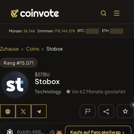
BTC:
ETH:
BNB
Münzen:
36,346
Stimmen:
178,744,378
Laden...
Laden...
🔥 IM TREND
Zuhause
Coins
Stobox
#84
LIMOCOIN SWAP
LM
Rang #15,071
#99
POOPSIE
POOPSIE
$STBU
Stobox
#1
Algorithmic Trading H
Technology
● Vor 62 Monate gestartet
#253
SmartleCo
SLCT
#1106
PERFI
PEEFITOKEN
🔎
KÜRZLICHE
0xb0c4080a8Fa7afa11a09473f3be14d44AF3f8743
Kaufe auf PancakeSwap