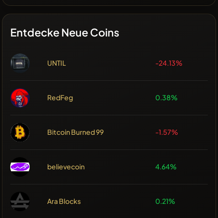
Entdecke Neue Coins
UNTIL
-24.13%
RedFeg
0.38%
Bitcoin Burned 99
-1.57%
believecoin
4.64%
Ara Blocks
0.21%