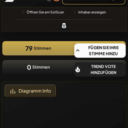
SUCHE
❌Keine
Öffnen Sie am SolScan
Inhaber anzeigen
aktuellen
Münzen
79
FÜGEN SIE IHRE
Stimmen
STIMME HINZU
0
TREND VOTE
Stimmen
HINZUFÜGEN
Diagramm Info