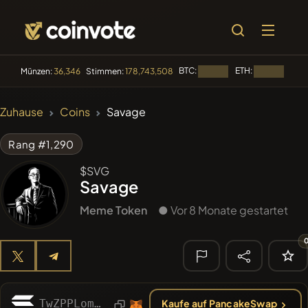
BTC:
ETH:
BNB
Münzen:
36,346
Stimmen:
178,743,508
Laden...
Laden...
🔥 IM TREND
Zuhause
Coins
Savage
#2298
Mememania
MANIA
Rang #1,290
#276
FYRA
FYRA
$SVG
Savage
#1
Algorithmic Trading H
Meme Token
● Vor 8 Monate gestartet
#2855
MEMBERBERRIES
MBERS
#84
LIMOCOIN SWAP
LMCSW
🔎
KÜRZLICHE
TwZPPLomymGXXR2z9hERFxA6BfPH16jVyZKQ4DQmoon
Kaufe auf PancakeSwap