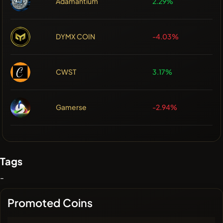
Adamantium
2.29%
DYMX COIN
-4.03%
CWST
3.17%
Gamerse
-2.94%
Tags
-
Promoted Coins