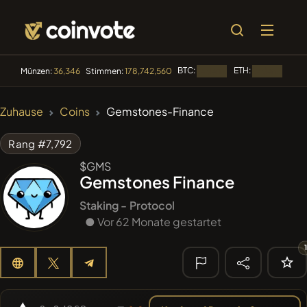
BTC:
ETH:
BNB
Münzen:
36,346
Stimmen:
178,742,560
Laden...
Laden...
🔥 IM TREND
Zuhause
Coins
Gemstones-Finance
#144
YellowCatz
YC
Rang #7,792
#1
Algorithmic Trading H
$GMS
Gemstones Finance
#102
POOPSIE
POOPSIE
Staking -
Protocol
#622
● Vor 62 Monate gestartet
ATH
ATH
#556
Heap of hay
HAY
🔎
KÜRZLICHE