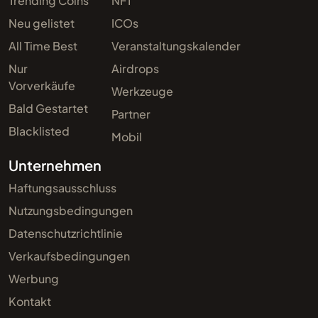
Trending Coins
NFT
Neu gelistet
ICOs
All Time Best
Veranstaltungskalender
Nur
Airdrops
Vorverkäufe
Werkzeuge
Bald Gestartet
Partner
Blacklisted
Mobil
Unternehmen
Haftungsausschluss
Nutzungsbedingungen
Datenschutzrichtlinie
Verkaufsbedingungen
Werbung
Kontakt