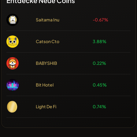
Entdecke Neue Coins
Saitama Inu
-0.67%
Catson Cto
3.88%
BABYSHIB
0.22%
Bit Hotel
0.45%
Light De Fi
0.74%