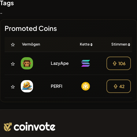
Tags
-
Promoted Coins
Vermögen
Kette
Stimmen
LazyApe
106
PERFI
42