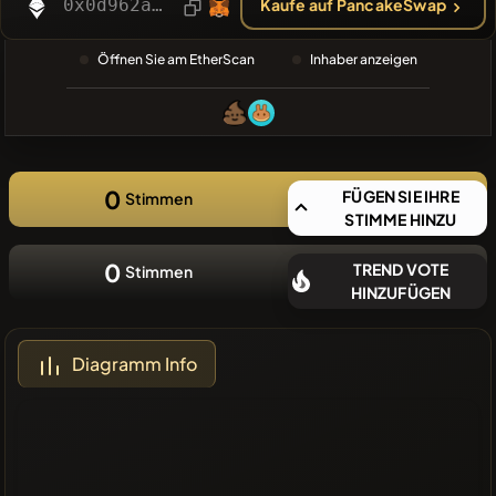
SUCHE
0x0d962a1a2a27b402e4d84772dea65ac8592eb6bf
Kaufe auf PancakeSwap
❌Keine
Öffnen Sie am EtherScan
Inhaber anzeigen
aktuellen
Münzen
0
FÜGEN SIE IHRE
Stimmen
STIMME HINZU
0
TREND VOTE
Stimmen
HINZUFÜGEN
Diagramm Info