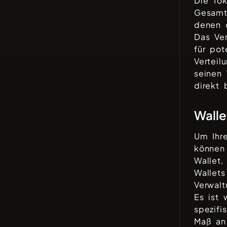
Die To
Gesamt
denen 
Das Ve
für pot
Verteil
seinen
direkt 
Walle
Um Ih
können 
Wallet,
Wallet
Verwalt
Es ist 
spezifi
Maß an 