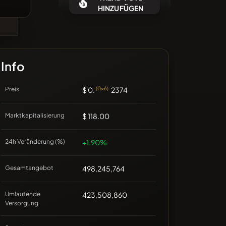
Keine aktuellen Münzen
HINZUFÜGEN
Info
Preis
$ 0.
(0x6)
2374
Marktkapitalisierung
$ 118.00
24h Veränderung (%)
+1.90%
Gesamtangebot
498,245,764
Umlaufende
423,508,860
Versorgung