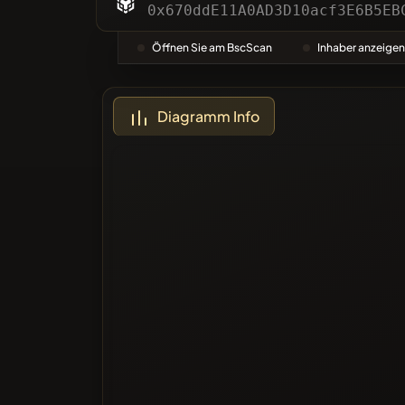
Kategor
0x670ddE11A0AD3D10acf3E6B5EB
Öffnen Sie am BscScan
Inhaber anzeigen
Meistge
Diagramm Info
Blacklis