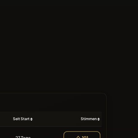
Seit Start
Stimmen
27 Tage
101