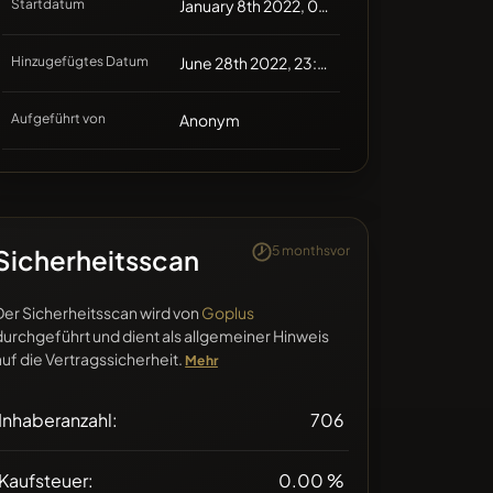
Startdatum
January 8th 2022, 00:00
Hinzugefügtes Datum
June 28th 2022, 23:34
Aufgeführt von
Anonym
5 monthsvor
Sicherheitsscan
Der Sicherheitsscan wird von
Goplus
durchgeführt und dient als allgemeiner Hinweis
auf die Vertragssicherheit.
Mehr
Inhaberanzahl:
706
Kaufsteuer:
0.00 %