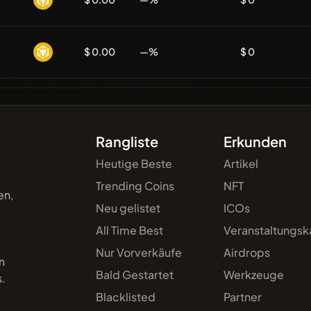
$ 0.00
—%
$ 0
Rangliste
Erkunden
Heutige Beste
Artikel
Trending Coins
NFT
en,
Neu gelistet
ICOs
All Time Best
Veranstaltungsk
Nur Vorverkäufe
Airdrops
n
Bald Gestartet
Werkzeuge
s.
Blacklisted
Partner