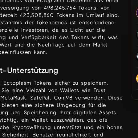
kenomics von
Ectoplasm
bestehen aus einer
versorgung von
498,245,764
Tokens, von
derzeit
423,508,860
Tokens im Umlauf sind.
rständnis der Tokenomics ist entscheidend
enzielle Investoren, da es Licht auf die
ung und Verfügbarkeit des Tokens wirft, was
 Wert und die Nachfrage auf dem Markt
beeinflussen kann.
t-Unterstützung
re
Ectoplasm
Tokens sicher zu speichern,
Sie eine Vielzahl von Wallets wie
Trust
 MetaMask, SafePal, Coin98
verwenden. Diese
s bieten eine sichere Umgebung für die
ung und Speicherung Ihrer digitalen Assets.
wichtig, ein Wallet auszuwählen, das die
sche Kryptowährung unterstützt und ein hohes
Sicherheit, Benutzerfreundlichkeit und