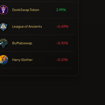
DonkSwap Token
2.99%
League of Ancients
-0.49%
Buffaloswap
-0.92%
Harry Slother
-0.01%