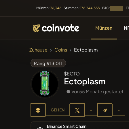
BTC:
E
Münzen:
36,346
Stimmen:
178,744,358
Laden...
Münzen
N
KRYPTOWÄHRUN
Zuhause
Coins
Ectoplasm
Alle Coi
Rang #13,011
$ECTO
Kürzlich 
Ectoplasm
● Vor 55 Monate gestartet
Im Tren
GEHEN
-
-
Vorverk
Binance Smart Chain