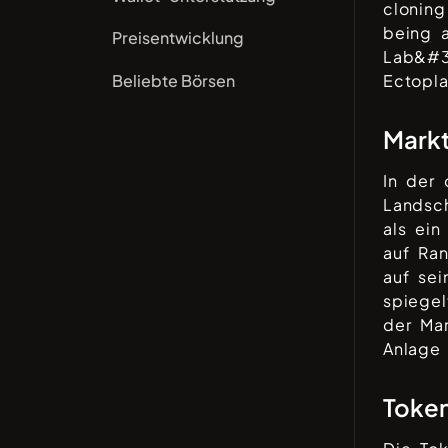
cloning
being a
Preisentwicklung
Lab&#39
Beliebte Börsen
Ectopl
Mark
In der
Landsc
als ein
auf Ra
auf sei
spiegel
der Ma
Anlage 
Toke