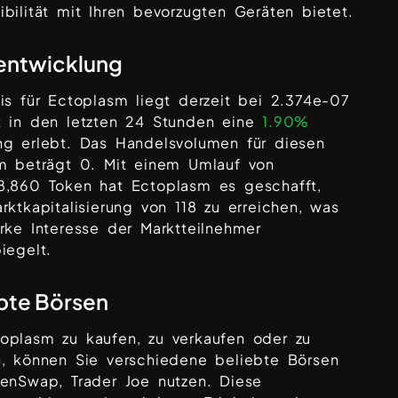
bilität mit Ihren bevorzugten Geräten bietet.
entwicklung
is für
Ectoplasm
liegt derzeit bei
2.374e-07
t in den letzten 24 Stunden eine
1.90%
ng erlebt. Das Handelsvolumen für diesen
um beträgt
0
. Mit einem Umlauf von
8,860
Token hat
Ectoplasm
es geschafft,
rktkapitalisierung von
118
zu erreichen, was
rke Interesse der Marktteilnehmer
iegelt.
bte Börsen
toplasm
zu kaufen, zu verkaufen oder zu
n, können Sie verschiedene beliebte Börsen
kenSwap, Trader Joe
nutzen. Diese