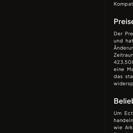
Kompati
Preis
Der Pre
und ha
Änderu
Zeitra
423,50
eine Ma
das sta
widersp
Belie
Um
Ec
handel
wie
Ar