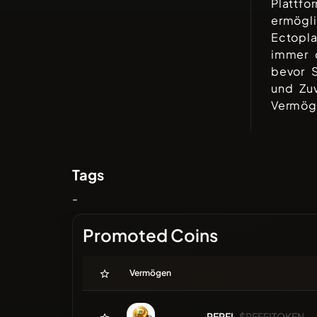
Plattfo
ermögli
Ectopl
immer d
bevor S
und Zuv
Vermög
Tags
-
Promoted Coins
Vermögen
PERFI
$PEEFITOKEN