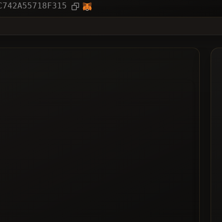
ien
Artikel
C742A55718F315
❌
wählt
ted