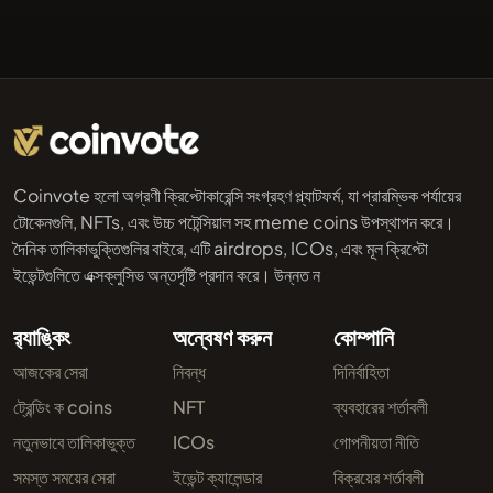
Coinvote হলো অগ্রণী ক্রিপ্টোকারেন্সি সংগ্রহণ প্ল্যাটফর্ম, যা প্রারম্ভিক পর্যায়ের
টোকেনগুলি, NFTs, এবং উচ্চ পটেন্সিয়াল সহ meme coins উপস্থাপন করে।
দৈনিক তালিকাভুক্তিগুলির বাইরে, এটি airdrops, ICOs, এবং মূল ক্রিপ্টো
ইভেন্টগুলিতে এক্সক্লুসিভ অন্তর্দৃষ্টি প্রদান করে। উন্নত ন
র‌্যাঙ্কিং
অন্বেষণ করুন
কোম্পানি
আজকের সেরা
নিবন্ধ
দিনির্বাহিতা
ট্রেন্ডিং ক coins
NFT
ব্যবহারের শর্তাবলী
নতুনভাবে তালিকাভুক্ত
ICOs
গোপনীয়তা নীতি
সমস্ত সময়ের সেরা
ইভেন্ট ক্যালেন্ডার
বিক্রয়ের শর্তাবলী