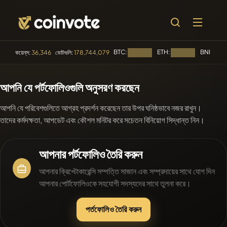
BTC:
ETH:
BNB:
কয়েন্‌স:
36,346
ভোটগুলি:
178,744,079
লোড হচ্ছে...
লোড হচ্ছে...
লোড হ
🔥 ট্রেন্ডিং
আপনি যে পর্টফোলিওগুলি অনুসরণ করছেন
#2110
Mememania
MANIA
আপনি যে পরিবেশগুলিতে আগ্রহ প্রদর্শন করেছেন তার উপর ঘনিষ্ঠভাবে নজর রাখুন।
#2064
Boss cat
BCT
তাদের কর্মদক্ষতা, আপডেট এবং কৌশল মনিটর করে সচেতন বিনিয়োগ সিদ্ধান্ত নিন।
#2389
MEMBERBERRIES
MBERS
আপনার পর্টফোলিও তৈরি করুন
#84
LIMOCOIN SWAP
LMCSW
আপনার ক্রিপ্টোকারেন্সি সম্পত্তি সাজান এবং সম্প্রদায়ের সাথে যোগ দিন
আপনার পোর্টফোলিওকে সহযোগী সদস্যদের সাথে তুলনা করে।
#1089
BullSync
BULLSYNC
পর্তফোলিও তৈরি করুন
🔎 সাম্প্রতিক
অনুসন্ধান