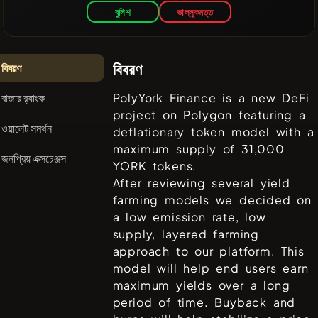
বুলিশ
ভাল্লুকমত্ত
বিবরণ
বিবরণ
বাজার র‌্যাংক
PolyYork Finance is a new DeFi
project on Polygon featuring a
ওয়ালেট সমর্থন
deflationary token model with a
maximum supply of 31,000
জনপ্রিয় এক্সচেঞ্জস
YORK tokens.
After reviewing several yield
farming models we decided on
a low emission rate, low
supply, layered farming
approach to our platform. This
model will help end users earn
maximum yields over a long
period of time. Buyback and