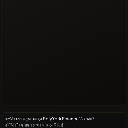
আপনি কেমন অনুভব করছেন PolyYork Finance নিয়ে আজ?
কমিউনিটির ফলাফল দেখার জন্য ভোট দিন!