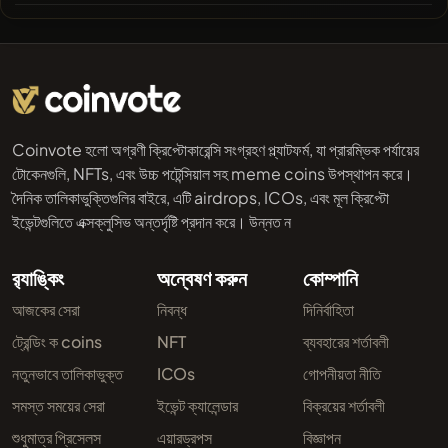
Coinvote হলো অগ্রণী ক্রিপ্টোকারেন্সি সংগ্রহণ প্ল্যাটফর্ম, যা প্রারম্ভিক পর্যায়ের
টোকেনগুলি, NFTs, এবং উচ্চ পটেন্সিয়াল সহ meme coins উপস্থাপন করে।
দৈনিক তালিকাভুক্তিগুলির বাইরে, এটি airdrops, ICOs, এবং মূল ক্রিপ্টো
ইভেন্টগুলিতে এক্সক্লুসিভ অন্তর্দৃষ্টি প্রদান করে। উন্নত ন
র‌্যাঙ্কিং
অন্বেষণ করুন
কোম্পানি
আজকের সেরা
নিবন্ধ
দিনির্বাহিতা
ট্রেন্ডিং ক coins
NFT
ব্যবহারের শর্তাবলী
নতুনভাবে তালিকাভুক্ত
ICOs
গোপনীয়তা নীতি
সমস্ত সময়ের সেরা
ইভেন্ট ক্যালেন্ডার
বিক্রয়ের শর্তাবলী
শুধুমাত্র প্রিসেলস
এয়ারড্রপস
বিজ্ঞাপন