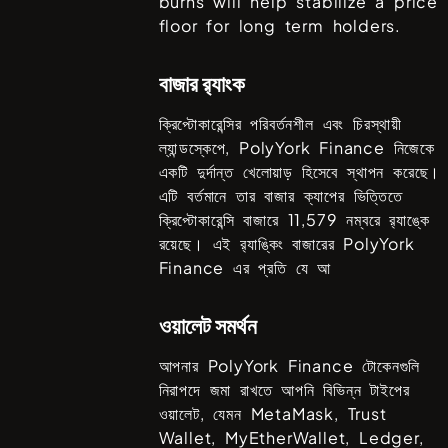
burns will help stabilize a price
floor for long term holders.
বাজার র‌্যাংক
ক্রিপ্টোকারেন্সির পরিবর্তনশীল এবং চিরস্থায়ী
ল্যান্ডস্কেপে,
PolyYork Finance
নিজেকে
একটি দুর্দান্ত খেলোয়াড় হিসেবে স্থাপন করেছে।
এটি বর্তমানে তার বাজার ক্যাপের ভিত্তিতে
ক্রিপ্টোকারেন্সি বাজারে
11,579
নম্বরে র‍্যাঙ্কে
রয়েছে। এই র‍্যাঙ্কিং বাজারের
PolyYork
Finance
এর প্রতি যে আ
ওয়ালেট সমর্থন
আপনার
PolyYork Finance
টোকেনগুলি
নিরাপদে জমা রাখতে আপনি বিভিন্ন টাইপের
ওয়ালেট, যেমন
MetaMask, Trust
Wallet, MyEtherWallet, Ledger,