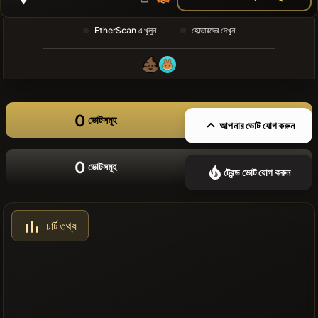
❌সাম্প্রতিক
EtherScan এ খুলুন
হোল্ডারদের দেখুন
কোনো কয়েন নেই
0
ভোটসমূহ
আপনার ভোট যোগ করুন
0
ভোটসমূহ
ট্রেন্ড ভোট যোগ করুন
চার্ট তথ্য