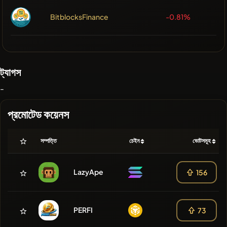
BitblocksFinance
-0.81%
ট্যাগস
-
প্রমোটেড কয়েনস
সম্পত্তি
চেইন
ভোটসমূহ
LazyApe
156
PERFI
73