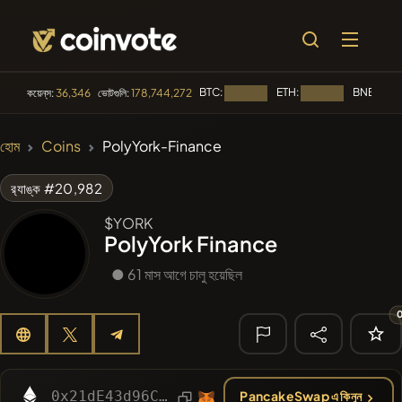
BTC:
ETH:
BNB:
কয়েন্‌স:
36,346
ভোটগুলি:
178,744,272
লোড হচ্ছে...
লোড হচ্ছে...
লোড হচ
🔥 ট্রেন্ডিং
হোম
Coins
PolyYork-Finance
#100
POOPSIE
POOPSIE
র‌্যাঙ্ক #20,982
#253
SmartleCo
SLCT
$YORK
PolyYork Finance
#84
LIMOCOIN SWAP
LMCSW
● 61 মাস আগে চালু হয়েছিল
#1
Algorithmic Trading H
#2058
Sirtoken
SIR
🔎 সাম্প্রতিক
অনুসন্ধান
0x21dE43d96CFddd203DA3352545E0054534776652
PancakeSwap এ কিনুন