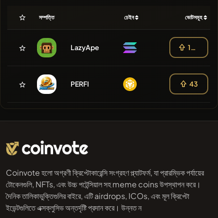
সম্পত্তি
চেইন
ভোটসমূহ
LazyApe
108
PERFI
43
Coinvote হলো অগ্রণী ক্রিপ্টোকারেন্সি সংগ্রহণ প্ল্যাটফর্ম, যা প্রারম্ভিক পর্যায়ের
টোকেনগুলি, NFTs, এবং উচ্চ পটেন্সিয়াল সহ meme coins উপস্থাপন করে।
দৈনিক তালিকাভুক্তিগুলির বাইরে, এটি airdrops, ICOs, এবং মূল ক্রিপ্টো
ইভেন্টগুলিতে এক্সক্লুসিভ অন্তর্দৃষ্টি প্রদান করে। উন্নত ন