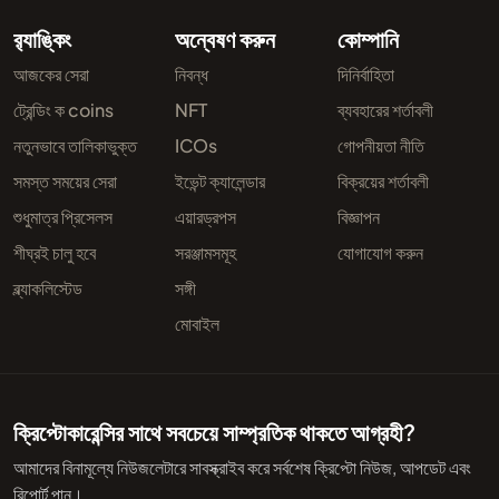
র‌্যাঙ্কিং
অন্বেষণ করুন
কোম্পানি
আজকের সেরা
নিবন্ধ
দিনির্বাহিতা
ট্রেন্ডিং ক coins
NFT
ব্যবহারের শর্তাবলী
নতুনভাবে তালিকাভুক্ত
ICOs
গোপনীয়তা নীতি
সমস্ত সময়ের সেরা
ইভেন্ট ক্যালেন্ডার
বিক্রয়ের শর্তাবলী
শুধুমাত্র প্রিসেলস
এয়ারড্রপস
বিজ্ঞাপন
শীঘ্রই চালু হবে
সরঞ্জামসমূহ
যোগাযোগ করুন
ব্ল্যাকলিস্টেড
সঙ্গী
মোবাইল
ক্রিপ্টোকারেন্সির সাথে সবচেয়ে সাম্প্রতিক থাকতে আগ্রহী?
আমাদের বিনামূল্যে নিউজলেটারে সাবস্ক্রাইব করে সর্বশেষ ক্রিপ্টো নিউজ, আপডেট এবং
রিপোর্ট পান।