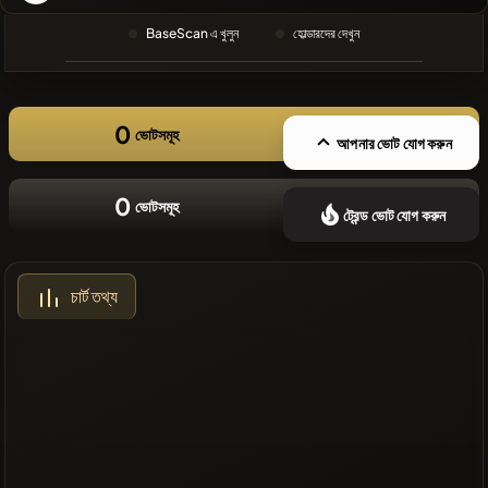
❌সাম্প্রতিক
BaseScan এ খুলুন
হোল্ডারদের দেখুন
কোনো কয়েন নেই
0
ভোটসমূহ
আপনার ভোট যোগ করুন
0
ভোটসমূহ
ট্রেন্ড ভোট যোগ করুন
চার্ট তথ্য