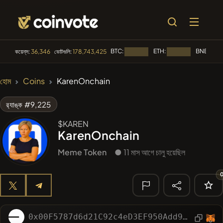
BTC:
ETH:
BNB:
কয়েন্‌স:
36,346
ভোটগুলি:
178,743,425
লোড হচ্ছে...
লোড হচ্ছে...
লোড হচ
🔥 ট্রেন্ডিং
হোম
Coins
KarenOnchain
#2656
Mememania
MANIA
র‌্যাঙ্ক #9,225
#4004
MEMBERBERRIES
MBERS
$KAREN
KarenOnchain
#2569
Boss cat
BCT
Meme Token
● 11 মাস আগে চালু হয়েছিল
#276
FYRA
FYRA
#619
ATH
ATH
🔎 সাম্প্রতিক
অনুসন্ধান
0x00F5787d6d21C92c4eD3EF950Add920004143B07