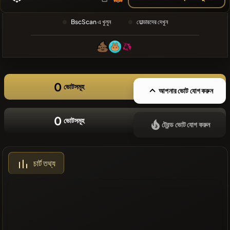
❌সাম্প্রতিক
BscScan এ খুলুন
হোল্ডারদের দেখুন
কোনো কয়েন নেই
0
ভোটসমূহ
আপনার ভোট যোগ করুন
0
ভোটসমূহ
ট্রেন্ড ভোট যোগ করুন
চার্ট তথ্য