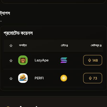
ট্যাগস
-
প্রমোটেড কয়েনস
সম্পত্তি
চেইন
ভোটসমূহ
LazyApe
148
PERFI
73