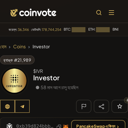
BTC:
ETH:
BNB:
কয়েন্‌স:
36,346
ভোটগুলি:
178,744,254
লোড হচ্ছে...
লোড হচ্ছে...
লোড হচ
🔥 ট্রেন্ডিং
হোম
Coins
Investor
#100
POOPSIE
POOPSIE
র‌্যাঙ্ক #21,989
#1
Algorithmic Trading H
$IVR
Investor
#253
SmartleCo
SLCT
● 58 মাস আগে চালু হয়েছিল
#1016
LOVELY EGON
LEGON
#2058
Sirtoken
SIR
🔎 সাম্প্রতিক
অনুসন্ধান
0xb39d824bbbed9b17abc845182e04c766da487ec9
PancakeSwap এ কিনুন