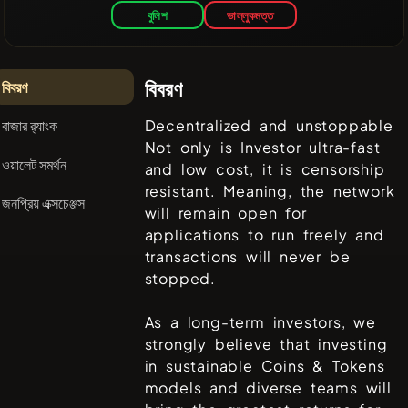
বুলিশ
ভাল্লুকমত্ত
বিবরণ
বিবরণ
বাজার র‌্যাংক
Decentralized and unstoppable
Not only is Investor ultra-fast
ওয়ালেট সমর্থন
and low cost, it is censorship
resistant. Meaning, the network
জনপ্রিয় এক্সচেঞ্জস
will remain open for
applications to run freely and
transactions will never be
stopped.
As a long-term investors, we
strongly believe that investing
in sustainable Coins & Tokens
models and diverse teams will