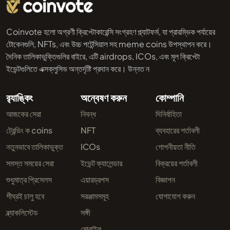
Coinvote হলো অগ্রণী ক্রিপ্টোকারেন্সি সংগ্রহণ প্ল্যাটফর্ম, যা প্রারম্ভিক পর্যায়ের
টোকেনগুলি, NFTs, এবং উচ্চ পটেন্সিয়াল সহ meme coins উপস্থাপন করে।
দৈনিক তালিকাভুক্তিগুলির বাইরে, এটি airdrops, ICOs, এবং মূল ক্রিপ্টো
ইভেন্টগুলিতে এক্সক্লুসিভ অন্তর্দৃষ্টি প্রদান করে। উন্নত ন
র‌্যাঙ্কিং
অন্বেষণ করুন
কোম্পানি
আজকের সেরা
নিবন্ধ
দিনির্বাহিতা
ট্রেন্ডিং ক coins
NFT
ব্যবহারের শর্তাবলী
নতুনভাবে তালিকাভুক্ত
ICOs
গোপনীয়তা নীতি
সমস্ত সময়ের সেরা
ইভেন্ট ক্যালেন্ডার
বিক্রয়ের শর্তাবলী
শুধুমাত্র প্রিসেলস
এয়ারড্রপস
বিজ্ঞাপন
শীঘ্রই চালু হবে
সরঞ্জামসমূহ
যোগাযোগ করুন
ব্ল্যাকলিস্টেড
সঙ্গী
মোবাইল