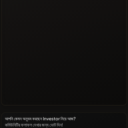
আপনি কেমন অনুভব করছেন Investor নিয়ে আজ?
কমিউনিটির ফলাফল দেখার জন্য ভোট দিন!