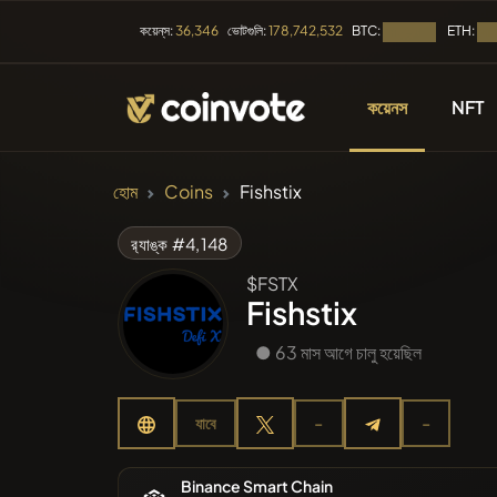
BTC:
ETH:
কয়েন্‌স:
36,346
ভোটগুলি:
178,742,532
লোড হচ্ছে...
লোড 
কয়েনস
NFT
ক্রিপ্টোকারেন্সিগুলি
হোম
Coins
Fishstix
সমস্ত কয়েন
র‌্যাঙ্ক #4,148
$FSTX
সম্প্রতি তাল
Fishstix
● 63 মাস আগে চালু হয়েছিল
ট্রেন্ডিং
যাবে
-
-
প্রিসেলস
Binance Smart Chain