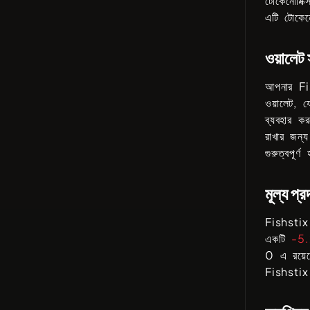
টোকেনোমিক্
এটি টোকেন
ওয়ালেট 
আপনার
Fi
ওয়ালেট, 
ব্যবহার ক
রাখার জন্
গুরুত্বপূর
মূল্য প্র
Fishstix
একটি
-5
0
এ রয়
Fishstix