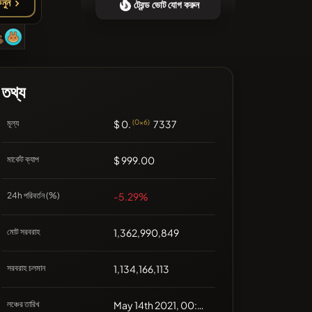
নুন
ট্রেন্ড ভোট যোগ করুন
❌সাম্প্রতিক কোনো কয়েন নেই
তথ্য
মূল্য
$ 0.
(0x6)
7337
মার্কেট ক্যাপ
$ 999.00
24h পরিবর্তন (%)
-5.29%
মোট সরবরাহ
1,362,990,849
সরবরাহ চলমান
1,134,166,113
লঞ্চের তারিখ
May 14th 2021, 00:00