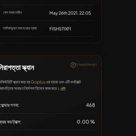
যোগ করার তারিখ
May 26th 2021, 22:05
তালিকাভুক্ত করা হয়েছে দ্বারা
FISHSTIXFI
5 monthsপূর্বে
নিরাপত্তা স্ক্যান
িকিউরিটি স্ক্যান করা হয়
Goplus
এর দ্বারা এবং এটি কনট্রাক্ট
িরাপত্তির সাধারণ নির্দেশনা হিসেবে কাজ করে।
বেশি
হোল্ডার গণনা:
468
ক্রয় কর ট্যাক্স:
0.00 %