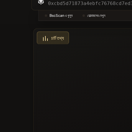
বিভাগসমূহ
0xcbd5d71873a4ebfc76768cd7ed
BscScan এ খুলুন
হোল্ডারদের দেখুন
সবচেয়ে বেশি
চার্ট তথ্য
ব্ল্যাকলিস্টেড