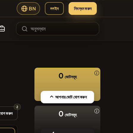
BN
লগইন
নিবন্ধন করুন
#144
#1
ading Hub
ATH
0
ভোটসমূহ
#102
SIE
#556
আপনার ভোট যোগ করুন
Y
2
#277
0
 যোগ করুন
ভোটসমূহ