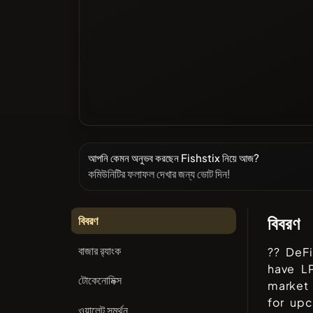
আপনি কেমন অনুভব করছেন Fishstix নিয়ে আজ?
কমিউনিটির ফলাফল দেখার জন্য ভোট দিন!
বিবরণ
বিবরণ
বাজার র‌্যাংক
?? DeFi
have L
টোকেনোমিক্স
market
for upc
ওয়ালেট সমর্থন