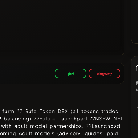
বুলিশ
ভাল্লুকমত্ত
স
ন
 farm ?? Safe-Token DEX (all tokens traded
P balancing) ??Future Launchpad ??NSFW NFT
 with adult model partnerships. ??Launchpad
oming Adult models (advisory, guides, paid