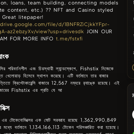
on, loans, team building, connecting models
te content, etc.) ?? NFT and Casino styled
Great litepaper!
/drive.google.com/file/d/1BNFRZiCjkkYFpr-
A-az2ebzyXv/view?usp=drivesdk
JOIN OUR
RAM FOR MORE INFO
t.me/fstxfi
্যাংক
েন্সির পরিবর্তনশীল এবং চিরস্থায়ী ল্যান্ডস্কেপে,
Fishstix
নিজেকে
ান্ত খেলোয়াড় হিসেবে স্থাপন করেছে। এটি বর্তমানে তার বাজার
ত্তিতে ক্রিপ্টোকারেন্সি বাজারে
12,567
নম্বরে র‍্যাঙ্কে রয়েছে। এই
বাজারের
Fishstix
এর প্রতি যে আ
িক্স
এর টোকেনোমিক্সের এক মোট সরবরাহ রয়েছে
1,362,990,849
র মধ্যে বর্তমানে
1,134,166,113
টোকেন পরিসঞ্চারিত করা হয়েছে।