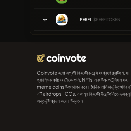
PERFI
$PEEFITOKEN
Coinvote হলো অগ্রণী ক্রিপ্টোকারেন্সি সংগ্রহণ প্ল্যাটফর্ম, যা
প্রারম্ভিক পর্যায়ের টোকেনগুলি, NFTs, এবং উচ্চ পটেন্সিয়াল সহ
meme coins উপস্থাপন করে। দৈনিক তালিকাভুক্তিগুলির বা
এটি airdrops, ICOs, এবং মূল ক্রিপ্টো ইভেন্টগুলিতে এক্সক্লু
অন্তর্দৃষ্টি প্রদান করে। উন্নত ন