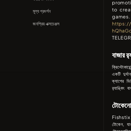
promoti
to crea
মূল্য প্রদর্শন
games. 
জনপ্রিয় এক্সচেঞ্জস
https:/
hQhaGq
TELEG
বাজার র‌
ক্রিপ্টোকার
একটি দুর্দ
ক্যাপের ভি
র‍্যাঙ্কিং 
টোকেনোম
Fishstix
টোকেন, যা