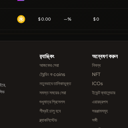
$ 0.00
—%
$ 0
র‌্যাঙ্কিং
অন্বেষণ করুন
আজকের সেরা
নিবন্ধ
ট্রেন্ডিং ক coins
NFT
নতুনভাবে তালিকাভুক্ত
ICOs
ইরে,
সিভ
সমস্ত সময়ের সেরা
ইভেন্ট ক্যালেন্ডার
শুধুমাত্র প্রিসেলস
এয়ারড্রপস
শীঘ্রই চালু হবে
সরঞ্জামসমূহ
ব্ল্যাকলিস্টেড
সঙ্গী