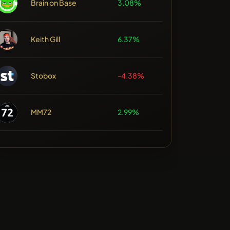
Brain on Base
3.08%
Keith Gill
6.37%
Stobox
-4.38%
MM72
2.99%