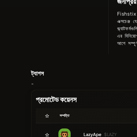
জনপ্রিয় 
Fishstix
এক্সচেঞ্জ 
প্ল্যাটফর
এর বিনিয়ো
আগে সম্পূর্
ট্যাগস
-
প্রমোটেড কয়েনস
সম্পত্তি
LazyApe
$LAZY