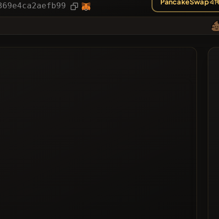
PancakeSwap এ কি
লেখা
369e4ca2aefb99
 ভোট পেয়েছে