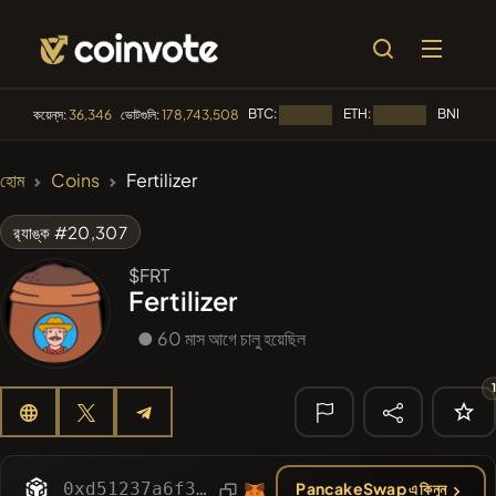
BTC:
ETH:
BNB:
কয়েন্‌স:
36,346
ভোটগুলি:
178,743,508
লোড হচ্ছে...
লোড হচ্ছে...
লোড হ
🔥 ট্রেন্ডিং
হোম
Coins
Fertilizer
#2297
Mememania
MANIA
র‌্যাঙ্ক #20,307
#276
FYRA
FYRA
$FRT
Fertilizer
#1
Algorithmic Trading H
● 60 মাস আগে চালু হয়েছিল
#2855
MEMBERBERRIES
MBERS
#2505
Boss cat
BCT
🔎 সাম্প্রতিক
অনুসন্ধান
0xd51237a6f3219d186f0c8d8dd957b1bcb3ce5d48
PancakeSwap এ কিনুন