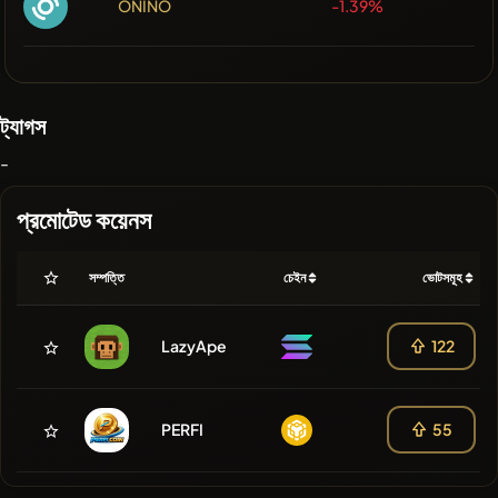
ONINO
-1.39%
ট্যাগস
-
প্রমোটেড কয়েনস
সম্পত্তি
চেইন
ভোটসমূহ
LazyApe
122
PERFI
55