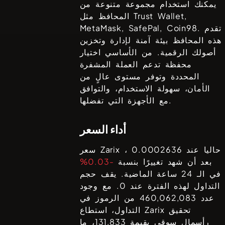
يمكنك استخدام مجموعة متنوعة من
Trust Wallet,
المحافظ مثل
. تقدم
MetaMask, SafePal, Coin98
هذه المحافظ بيئة آمنة لإدارة وتخزين
أصولك الرقمية. من الأساسي اختيار
محفظة تدعم العملة المشفرة
المحددة وتوفر مستوى عالٍ من
الأمان، سهولة الاستخدام، والتوافق
مع الأجهزة التي تفضلها.
أداء السعر
حاليا عند
0.0002636
،
Zarix
سعر
بعد أن شهد تغييرًا بنسبة
-0.03%
في الـ 24 ساعة الماضية. يقف حجم
التداول لهذه الفترة عند
0
. مع وجود
عدد
460,062,083
من الرموز في
تحقيق
Zarix
التداول، استطاع
رأسمال سوقي بقيمة
131,833
، ما