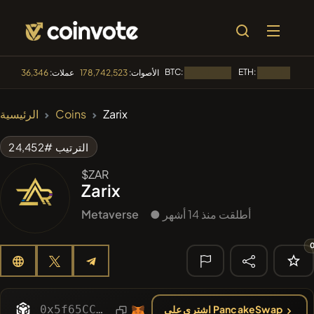
BTC:
ETH:
الأصوات:
178,742,523
عملات:
36,346
جار التحميل...
جار التحميل...
🔥 الأكثر رواجا
Zarix
Coins
الرئيسية
#144
YellowCatz
YC
الترتيب #24,452
#1
Algorithmic Trading H
$ZAR
Zarix
#102
POOPSIE
POOPSIE
● أطلقت منذ 14 أشهر
Metaverse
#556
Heap of hay
HAY
#278
FYRA
FYRA
🔎 البحث
الأخير
0x5f65CCE050FCa1b5f6cF9b51279D2D9Fb8Ac30bd
اشتري على PancakeSwap