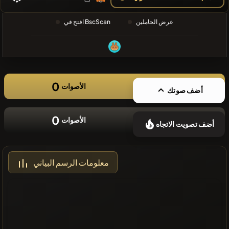
❌لا توجد
عرض الحاملين
افتح في BscScan
عملات مشفرة
حديثة
0
الأصوات
أضف صوتك
0
الأصوات
أضف تصويت الاتجاه
معلومات الرسم البياني