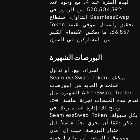
لهذه الفترة عند
4
. مع وجود عدد
520,504,392
من الرموز في
SeamlessSwap
التداول، استطاع
تحقيق رأسمال سوقي بقيمة
Token
66,857
، ما يعكس الاهتمام الكبير
من المشاركين في السوق.
البورصات الشهيرة
لشراء، بيع، أو تداول
، يمكنك
SeamlessSwap Token
استخدام العديد من البورصات
ArkenSwap, Trader
الشهيرة مثل
. تقدم هذه المنصات تجربة سلسة
Joe
وتتيح لك إدارة استثماراتك في
بكل سهولة.
SeamlessSwap Token
تذكر دائمًا أن تجري بحثًا شاملاً قبل
اختيار البورصة، حيث إن أمان
وموثوقية المنصة أمر بالغ الأهمية