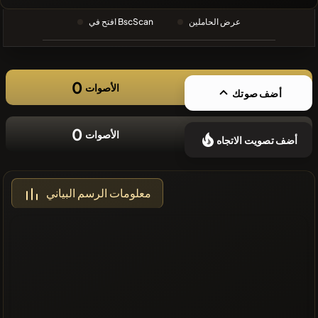
❌لا توجد
عرض الحاملين
افتح في BscScan
عملات مشفرة
حديثة
0
الأصوات
أضف صوتك
0
الأصوات
أضف تصويت الاتجاه
معلومات الرسم البياني