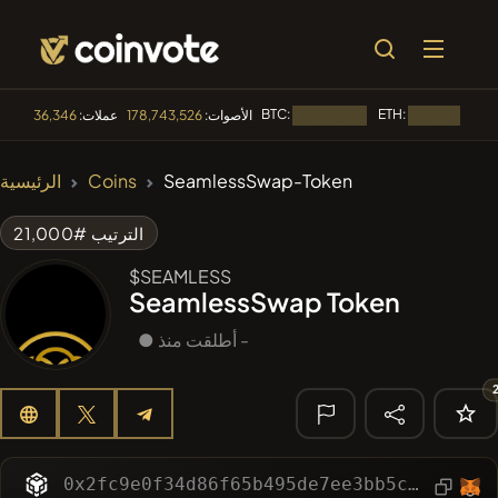
BTC:
ETH:
الأصوات:
178,743,526
عملات:
36,346
جار التحميل...
جار التحميل...
🔥 الأكثر رواجا
SeamlessSwap-Token
Coins
الرئيسية
#2298
Mememania
MANIA
الترتيب #21,000
#613
ATH
ATH
$SEAMLESS
SeamlessSwap Token
#1135
BullSync
BULLSYNC
● أطلقت منذ -
#143
YellowCatz
YC
#276
FYRA
FYRA
🔎 البحث
الأخير
0x2fc9e0f34d86f65b495de7ee3bb5cbeac7f92b04