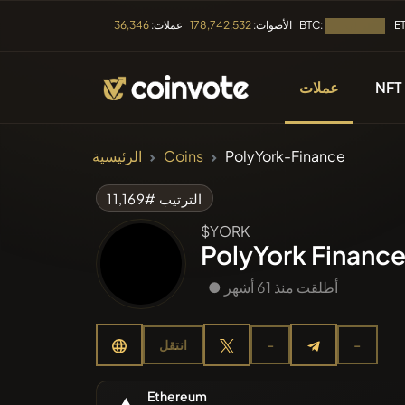
BTC:
E
الأصوات:
178,742,532
عملات:
36,346
جار التحميل...
NFT
عملات
العملات المشفرة
PolyYork-Finance
Coins
الرئيسية
ع العملات
الترتيب #11,169
$YORK
دراج مؤخرا
PolyYork Financ
● أطلقت منذ 61 أشهر
أكثر رواجا
-
-
انتقل
يع المسبق
Ethereum