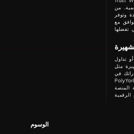
Trust W
مية. من
ة وتوفر
وافق مع
شهيرة
راتك في
PolyYor
 المنصة
الوسوم