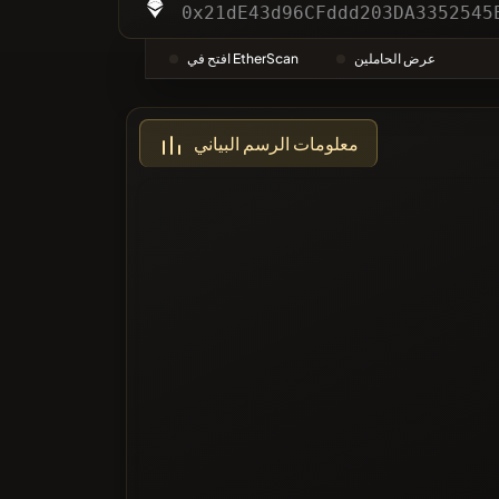
التصنيفات
0x21dE43d96CFddd203DA3352545
عرض الحاملين
افتح في EtherScan
أكثر تصويتا
معلومات الرسم البياني
ة السوداء