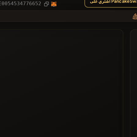
ي على PancakeSwap
مقالة
E0054534776652
ال
مدرج في القائم