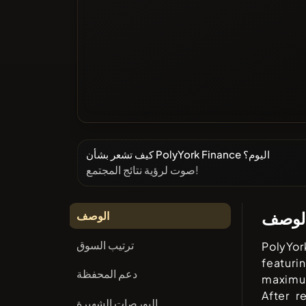
كيف تشعر بشأن PolyYork Finance اليوم؟
صوت لرؤية نتائج المجتمع!
لوصف
الوصف
ترتيب السوق
PolyYor
featuri
دعم المحفظة
maximu
After r
البورصات الشهيرة