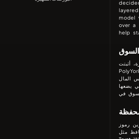
decided
layered
model 
over a 
help st
السوق
، أثبتت
PolyYor
س المال
ي يضعها
محفظة