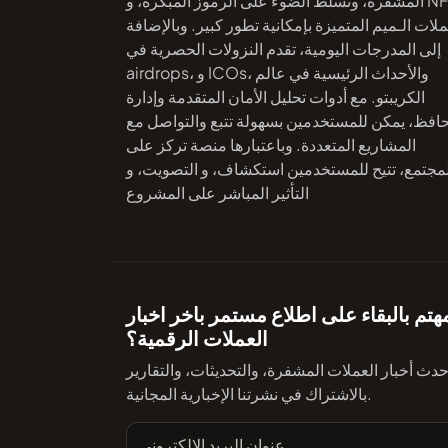
المشفرة، وتسلط الضوء على الرموز المبكرة، و NFTs،
لات الـميم المتميزة بإمكانية تطور كبير. وبالإضافة
إلى المدرجات اليومية، تقدم النزولات الحصرية في
airdrops، و ICOs، والأحداث الرئيسية في عالم
الكريبتو. مع أدوات تحليل الأمان المتقدمة وإدارة
حافظ، يمكن للمستخدمين بسهولة تتبع والتواصل مع
المشاريع المتعددة. وباعتبارها منصة تركز على
لمجتمع، تتيح للمستخدمين استكشاف، و التصويت، و
التأثير المباشر على المشروع
تم بالبقاء على اطلاع مستمر باخر اخبار
العملات الرقمية؟
ث أخبار العملات المشفرة، والتحديثات، والتقارير
بالاشتراك في نشرتنا الإخبارية المجانية.
عنوان البريد الإلكتروني