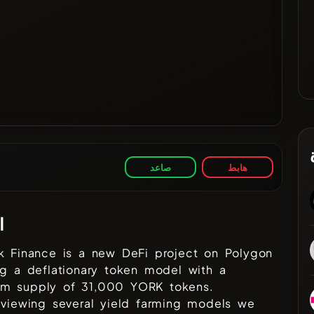
هابط
صاعد
ا
k Finance is a new DeFi project on Polygon
ng a deflationary token model with a
m supply of 31,000 YORK tokens.
eviewing several yield farming models we