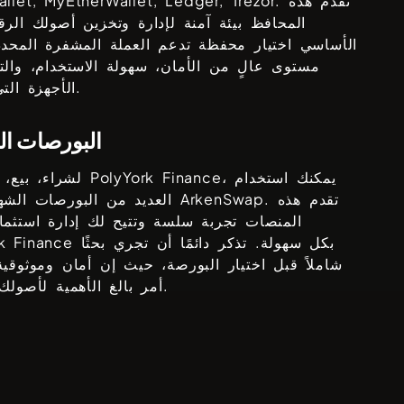
. تقدم هذه
allet, MyEtherWallet, Ledger, Trezor
المحافظ بيئة آمنة لإدارة وتخزين أصولك الرق
الأساسي اختيار محفظة تدعم العملة المشفرة المحدد
مستوى عالٍ من الأمان، سهولة الاستخدام، والت
الأجهزة التي تفضلها.
البورصات ال
، يمكنك استخدام
PolyYork Finance
لشراء، بيع، أو تداول
. تقدم هذه
ArkenSwap
العديد من البورصات الشهيرة مثل
المنصات تجربة سلسة وتتيح لك إدارة استثما
بكل سهولة. تذكر دائمًا أن تجري بحثًا
k Finance
شاملاً قبل اختيار البورصة، حيث إن أمان وموثوقية
أمر بالغ الأهمية لأصولك الرقمية.