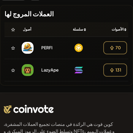
العملات المروج لها
الأصوات
سلسلة
أصول
PERFI
70
LazyApe
131
كوين فوت هي الرائدة في منصات تجميع العملات المشفرة،
وتسلط الضوء على الرموز المبكرة، و NFTs، وعملات الـميم