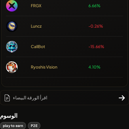
FRGX
6.66%
Luncz
-0.26%
CallBot
-15.66%
Ryoshis Vision
4.10%
اقرأ الورقة البيضاء
الوسوم
play to earn
P2E