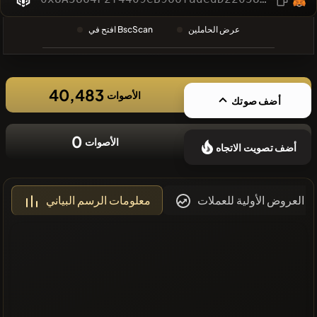
❌لا توجد
عرض الحاملين
افتح في BscScan
عملات مشفرة
حديثة
40,483
الأصوات
أضف صوتك
0
الأصوات
أضف تصويت الاتجاه
العروض الأولية للعملات
معلومات الرسم البياني