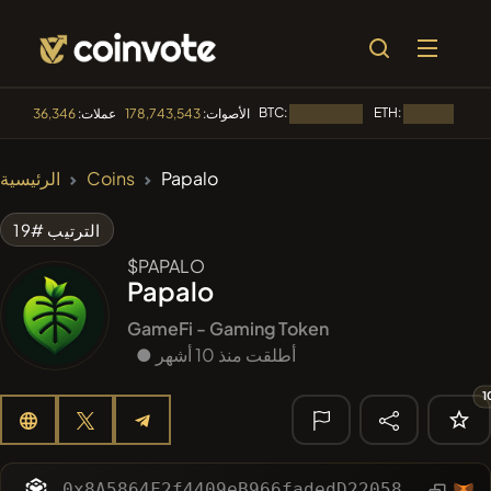
BTC:
ETH:
الأصوات:
178,743,543
عملات:
36,346
جار التحميل...
جار التحميل...
🔥 الأكثر رواجا
Papalo
Coins
الرئيسية
#2298
Mememania
MANIA
الترتيب #19
#2505
Boss cat
BCT
$PAPALO
Papalo
#2636
MEMBERBERRIES
MBERS
GameFi - Gaming Token
#1135
● أطلقت منذ 10 أشهر
BullSync
BULLSYNC
1
#608
ATH
ATH
🔎 البحث
الأخير
0x8A5864F2f4409eB966fadedD220588a092160EC3