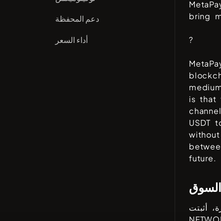
MetaPa
bring m
دعم المحفظة
أداء السعر
?
MetaPa
blockc
medium 
is that
channel
USDT t
without
betwee
future.
السوق
، أثبتت
NFTWO