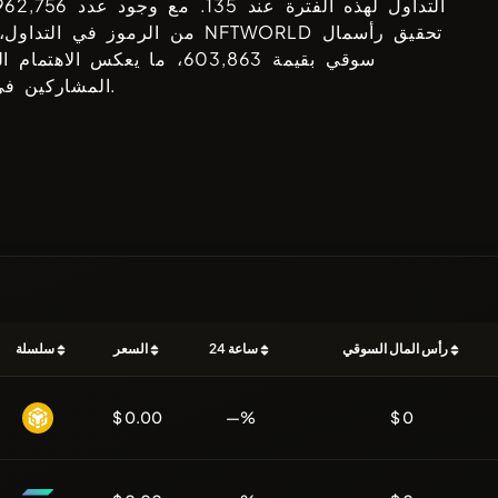
التداول لهذه الفترة عند
135
. مع وجود عدد
962,756
تحقيق رأسمال
NFTWORLD
من الرموز في التداول، استطاع
سوقي بقيمة
603,863
، ما يعكس الاهتمام ال
المشاركين في السوق.
رأس المال السوقي
24 ساعة
السعر
سلسلة
$ 0.00
—%
$ 0