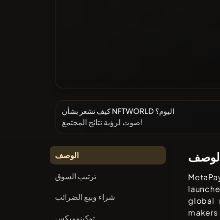
كيف تشعر بشأن NFTWORLD اليوم؟
صوت لرؤية نتائج المجتمع!
لوصف
الوصف
ترتيب السوق
MetaPa
launch
شراء وبيع الضرائب
global
makers 
توكينوميكس