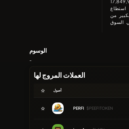
17,849,
كبير من
الوسوم
-
العملات المروج لها
أصول
PERFI
$PEEFITOKEN