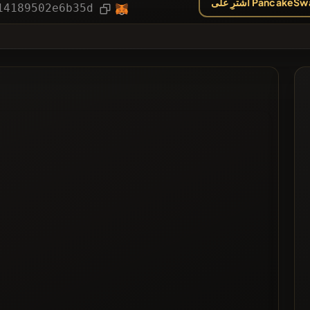
ِ على PancakeSwap
مقالة
14189502e6b35d
ال
مدرج في القائم