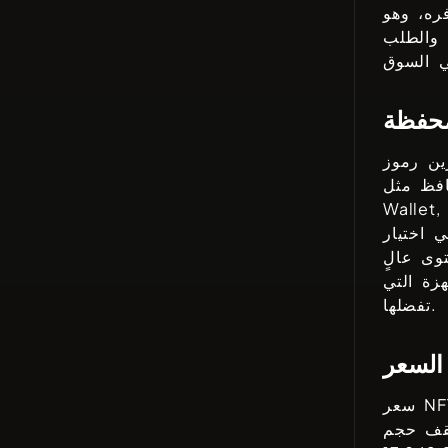
ره، وهو
 والطلب
محفظة
Wallet
 اختيار
وى عالٍ
هزة التي
تفضلها.
 السعر
N
سعر
. يقف حجم