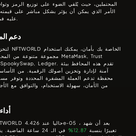
المحتملين، حيث يُلقي الضوء على توزيع الرمز وتواف
الأمر الذي يمكن أن يؤثر بشكل مباشر على قيمته
عليه في السوق.
دعم ال
الخاصة بك بأمان، يمكنك استخدام
NFTWORLD
لتخزين رموز
MetaMask, Trust
مجموعة متنوعة من المحافظ مثل
. تقدم هذه المحافظ بيئة
, SpookySwap, Ledger
آمنة لإدارة وتخزين أصولك الرقمية. من الأساسي
محفظة تدعم العملة المشفرة المحددة وتوفر مست
من الأمان، سهولة الاستخدام، والتوافق مع الأج
أداء
، بعد أن شهد
4.426e-05
حاليا عند
FTWORLD
تغييرًا بنسبة
12.87%
في الـ 24 ساعة الماضية