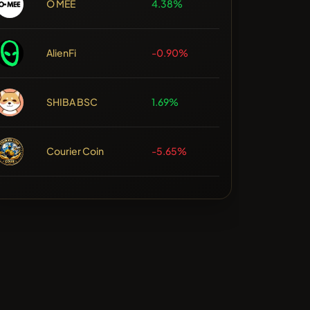
O MEE
4.38%
AlienFi
-0.90%
SHIBA BSC
1.69%
Courier Coin
-5.65%