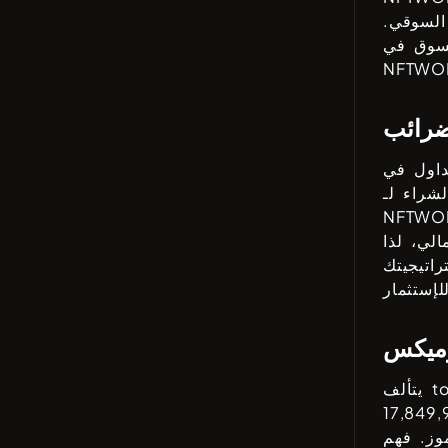
السوقي.
لسوق في
NFTWO
ضرائب
شراء لـ
NFTWO
لي، لذا
اتيجيتك
وميكس
17,849,
 أمر بالغ الأهمية للمستثمرين