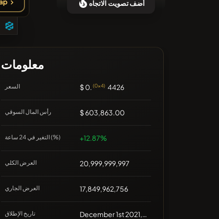
اشتر
أضف تصويت الاتجاه
❌لا توجد عملات مشفرة حديثة
معلومات
4426
(0x4)
$ 0.
السعر
$ 603,863.00
رأس المال السوقي
+12.87%
التغير في 24 ساعة (%)
20,999,999,997
العرض الكلي
17,849,962,756
العرض الجاري
December 1st 2021, 00:00
تاريخ الإطلاق