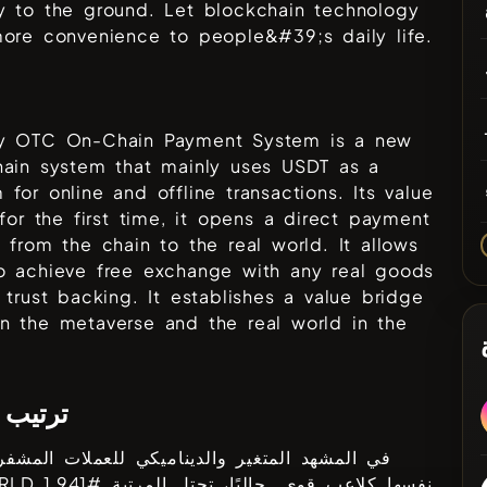
y to the ground. Let blockchain technology
ore convenience to people&#39;s daily life.
y OTC On-Chain Payment System is a new
hain system that mainly uses USDT as a
for online and offline transactions. Its value
 for the first time, it opens a direct payment
 from the chain to the real world. It allows
o achieve free exchange with any real goods
 trust backing. It establishes a value bridge
n the metaverse and the real world in the
ترتيب 
في المشهد المتغير والديناميكي للعملات المشفرة
نفسها كلاعب قوي. حاليًا، تحتل المرتبة #
1,941
RLD