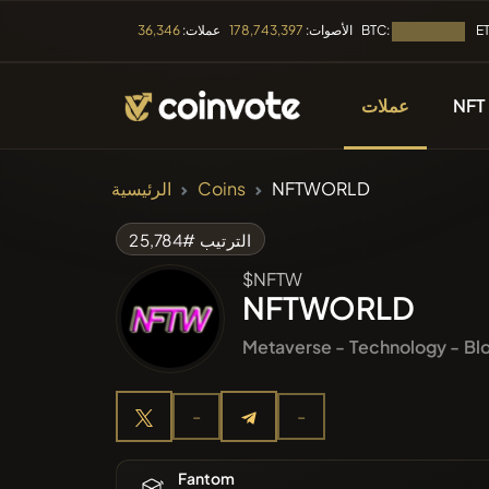
BTC:
E
الأصوات:
178,743,397
عملات:
36,346
جار التحميل...
NFT
عملات
العملات المشفرة
NFTWORLD
Coins
الرئيسية
ع العملات
الترتيب #25,784
$NFTW
دراج مؤخرا
NFTWORLD
Metaverse -
Technology -
Bl
أكثر رواجا
-
-
يع المسبق
Fantom