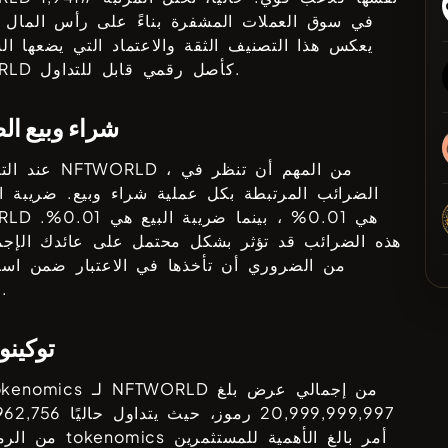
في سوق العملات المشفرة بناءً على رأس المال 
يعكس هذا التصنيف الثقة والاعتماد التي يضعها ا
كأصل رقمي قابل للتداول.
RLD
شراء وبيع ال
، من المهم أن تنظر في
NFTWORLD
عند التداول في
الضرائب المرتبطة بكل عملية شراء وبيع. ضريبة ال
هي
0.01%
، بينما ضريبة البيع هي
0.01%
.
RLD
هذه الضرائب قد تؤثر بشكل محتمل على عائدك الإجما
من الضروري أن تأخذها في الاعتبار ضمن استر
للإستثمار.
توكين
من إجمالي عرض بلغ
NFTWORLD
يتألف tokenomics لـ
20,999,999,997
رموز، حيث يتداول حاليًا
962,756
من الرموز. فهم tokenomics