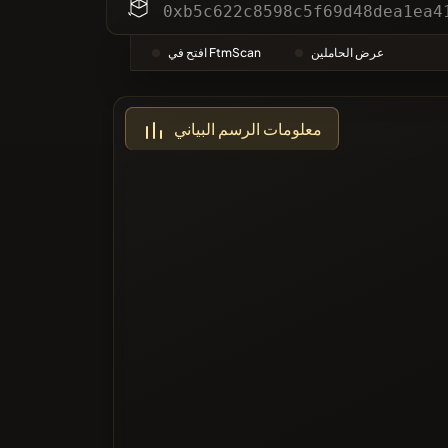
التصنيفات
0xb5c622c8598c5f69d48dea1ea4
عرض الحاملين
افتح في FtmScan
أكثر تصويتا
معلومات الرسم البياني
ة السوداء