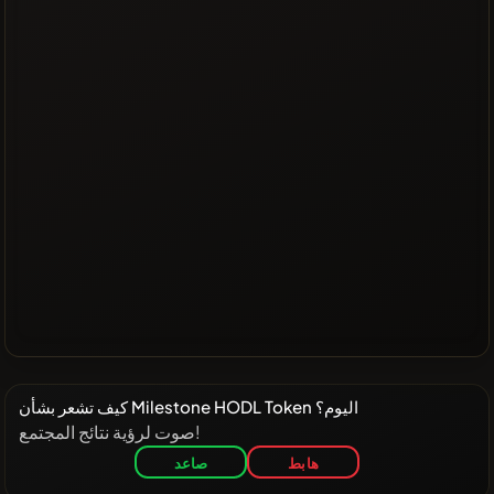
كيف تشعر بشأن Milestone HODL Token اليوم؟
صوت لرؤية نتائج المجتمع!
هابط
صاعد