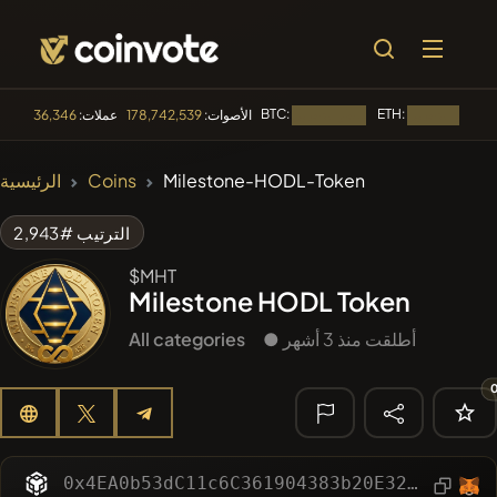
BTC:
ETH:
الأصوات:
178,742,539
عملات:
36,346
جار التحميل...
جار التحميل...
🔥 الأكثر رواجا
Milestone-HODL-Token
Coins
الرئيسية
#144
YellowCatz
YC
الترتيب #2,943
#1
Algorithmic Trading H
$MHT
Milestone HODL Token
#102
POOPSIE
POOPSIE
● أطلقت منذ 3 أشهر
All categories
#622
ATH
ATH
#556
Heap of hay
HAY
🔎 البحث
الأخير
0x4EA0b53dC11c6C361904383b20E321d1478C37ac