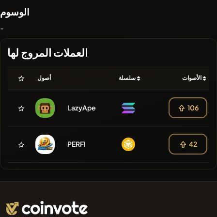
الوسوم
-
العملات المروج لها
الأصوات
سلسلة
أصول
LazyApe
106
PERFI
42