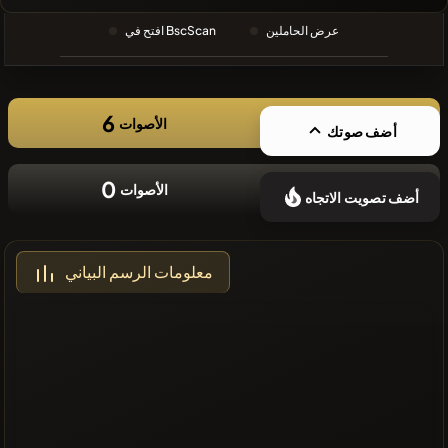
❌لا توجد
عرض الحاملين
افتح في BscScan
عملات مشفرة
حديثة
6
الأصوات
أضف صوتك
0
الأصوات
أضف تصويت الاتجاه
معلومات الرسم البياني