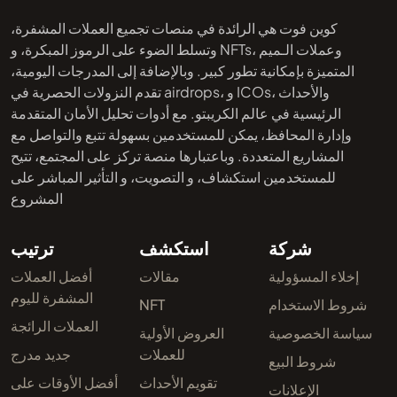
كوين فوت هي الرائدة في منصات تجميع العملات المشفرة،
وتسلط الضوء على الرموز المبكرة، و NFTs، وعملات الـميم
المتميزة بإمكانية تطور كبير. وبالإضافة إلى المدرجات اليومية،
تقدم النزولات الحصرية في airdrops، و ICOs، والأحداث
الرئيسية في عالم الكريبتو. مع أدوات تحليل الأمان المتقدمة
وإدارة المحافظ، يمكن للمستخدمين بسهولة تتبع والتواصل مع
المشاريع المتعددة. وباعتبارها منصة تركز على المجتمع، تتيح
للمستخدمين استكشاف، و التصويت، و التأثير المباشر على
المشروع
شركة
استكشف
ترتيب
إخلاء المسؤولية
مقالات
أفضل العملات
المشفرة لليوم
شروط الاستخدام
NFT
العملات الرائجة
سياسة الخصوصية
العروض الأولية
للعملات
جديد مدرج
شروط البيع
تقويم الأحداث
أفضل الأوقات على
الإعلانات