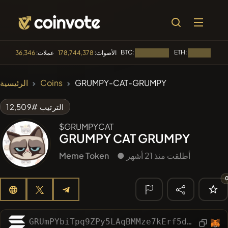
BTC:
ETH:
الأصوات:
178,744,378
عملات:
36,346
جار التحميل...
جار التحميل...
🔥 الأكثر رواجا
GRUMPY-CAT-GRUMPY
Coins
الرئيسية
#84
LIMOCOIN SWAP
LM
الترتيب #12,509
#99
POOPSIE
POOPSIE
$GRUMPYCAT
GRUMPY CAT GRUMPY
#1
Algorithmic Trading H
● أطلقت منذ 21 أشهر
Meme Token
#253
SmartleCo
SLCT
#1106
PERFI
PEEFITOKEN
🔎 البحث
الأخير
GRUmPYbiTpq9ZPy5LAqBMMze7kErf5dEX2i9qYfwoSmR