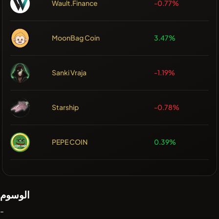
Wault.Finance
-0.77%
MoonBag Coin
3.47%
Sanki Vraja
-1.19%
Starship
-0.78%
PEPE COIN
0.39%
الوسوم
-