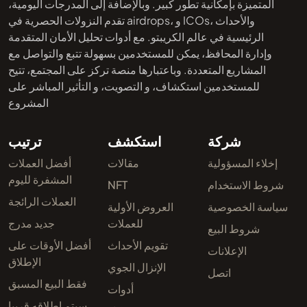
المتميزة بإمكانية تطور كبير. وبالإضافة إلى المدرجات اليومية،
تقدم النزولات الحصرية في airdrops، و ICOs، والأحداث
الرئيسية في عالم الكريبتو. مع أدوات تحليل الأمان المتقدمة
وإدارة المحافظ، يمكن للمستخدمين بسهولة تتبع والتواصل مع
المشاريع المتعددة. وباعتبارها منصة تركز على المجتمع، تتيح
للمستخدمين استكشاف، و التصويت، و التأثير المباشر على
المشروع
شركة
استكشف
ترتيب
إخلاء المسؤولية
مقالات
أفضل العملات
المشفرة لليوم
شروط الاستخدام
NFT
العملات الرائجة
سياسة الخصوصية
العروض الأولية
للعملات
جديد مدرج
شروط البيع
تقويم الأحداث
أفضل الأوقات على
الإعلانات
الإطلاق
الإنزال الجوي
اتصل
فقط البيع المسبق
أدوات
سيتم إطلاقه قريبا