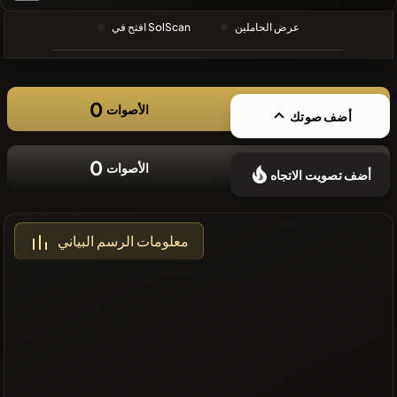
❌لا توجد
عرض الحاملين
افتح في SolScan
عملات مشفرة
حديثة
0
الأصوات
أضف صوتك
0
الأصوات
أضف تصويت الاتجاه
معلومات الرسم البياني