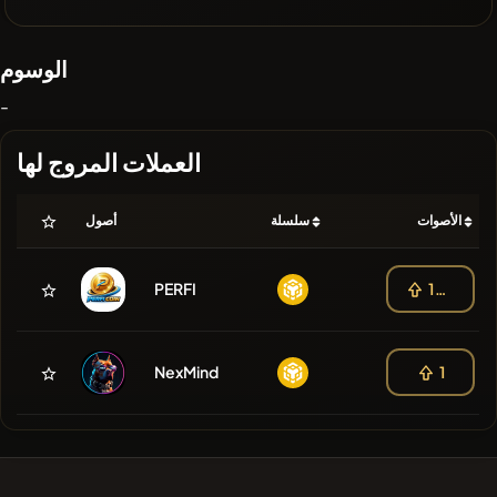
الوسوم
-
العملات المروج لها
الأصوات
سلسلة
أصول
PERFI
103
NexMind
1