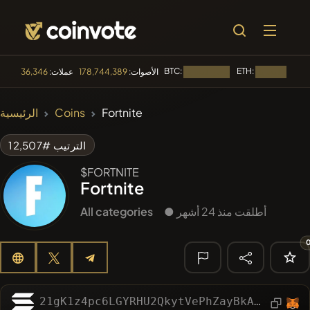
BTC:
ETH:
الأصوات:
178,744,389
عملات:
36,346
جار التحميل...
جار التحميل...
🔥 الأكثر رواجا
Fortnite
Coins
الرئيسية
#84
LIMOCOIN SWAP
LM
الترتيب #12,507
#99
POOPSIE
POOPSIE
$FORTNITE
Fortnite
#1
Algorithmic Trading H
● أطلقت منذ 24 أشهر
All categories
#252
SmartleCo
SLCT
#1092
PERFI
PEEFITOKEN
🔎 البحث
الأخير
21gK1z4pc6LGYRHU2QkytVePhZayBkAMH2rEw7eHpump