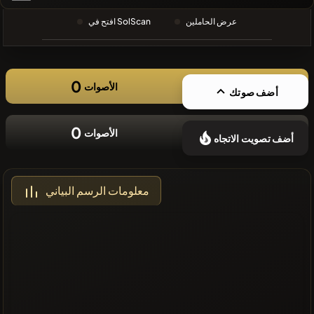
❌لا توجد
عرض الحاملين
افتح في SolScan
عملات مشفرة
حديثة
0
الأصوات
أضف صوتك
0
الأصوات
أضف تصويت الاتجاه
معلومات الرسم البياني