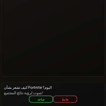
كيف تشعر بشأن Fortnite اليوم؟
صوت لرؤية نتائج المجتمع!
هابط
صاعد