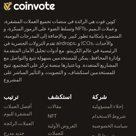
كوين فوت هي الرائدة في منصات تجميع العملات المشفرة،
وتسلط الضوء على الرموز المبكرة، و NFTs، وعملات الـميم
المتميزة بإمكانية تطور كبير. وبالإضافة إلى المدرجات اليومية،
تقدم النزولات الحصرية في airdrops، و ICOs، والأحداث
الرئيسية في عالم الكريبتو. مع أدوات تحليل الأمان المتقدمة
وإدارة المحافظ، يمكن للمستخدمين بسهولة تتبع والتواصل مع
المشاريع المتعددة. وباعتبارها منصة تركز على المجتمع، تتيح
للمستخدمين استكشاف، و التصويت، و التأثير المباشر على
المشروع
شركة
استكشف
ترتيب
إخلاء المسؤولية
مقالات
أفضل العملات
المشفرة لليوم
شروط الاستخدام
NFT
العملات الرائجة
سياسة الخصوصية
العروض الأولية
للعملات
جديد مدرج
شروط البيع